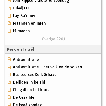
Jom Kippoer: Grote Verzoendag
Jubeljaar
Lag Ba'omer
Maanden en jaren
Mimoena
Overige (20)
Kerk en Israël
Antisemitisme
Antisemitisme - het volk en de volken
Basiscursus Kerk & Israël
Belijden in beleid
Chagall en het kruis
De Gezalfden
De Israëlzondag