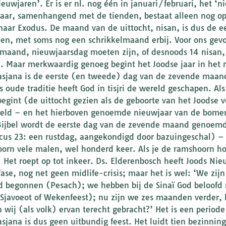
nieuwjaren’. Er is er nl. nog één in januari/februari, het 
aar, samenhangend met de tienden, bestaat alleen nog op
naar Exodus. De maand van de uittocht, nisan, is dus de e
n, met soms nog een schrikkelmaand erbij. Voor ons gevoe
 maand, nieuwjaarsdag moeten zijn, of desnoods 14 nisan, 
. Maar merkwaardig genoeg begint het Joodse jaar in het n
asjana is de eerste (en tweede) dag van de zevende maand
s oude traditie heeft God in tisjri de wereld geschapen. Al
 begint (de uittocht gezien als de geboorte van het Joodse v
eld – en het hierboven genoemde nieuwjaar van de bomen 
Bijbel wordt de eerste dag van de zevende maand genoemd 
icus 23: een rustdag, aangekondigd door bazuingeschal) –
orn vele malen, wel honderd keer. Als je de ramshoorn hoor
. Het roept op tot inkeer. Ds. Elderenbosch heeft Joods Ni
fase, nog net geen midlife-crisis; maar het is wel: ‘We zi
id begonnen (Pesach); we hebben bij de Sinaï God beloofd
Sjavoeot of Wekenfeest); nu zijn we zes maanden verder, h
 wij (als volk) ervan terecht gebracht?’ Het is een period
asjana is dus geen uitbundig feest. Het luidt tien bezinni