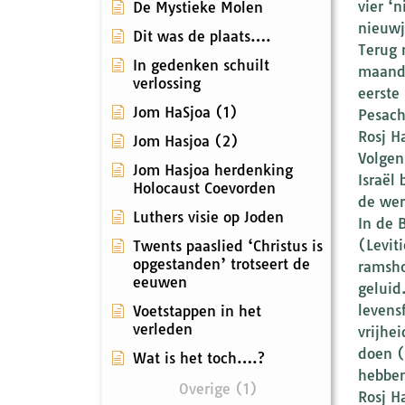
vier ‘
De Mystieke Molen
nieuwj
Dit was de plaats….
Terug 
In gedenken schuilt
maande
verlossing
eerste
Jom HaSjoa (1)
Pesach
Rosj H
Jom Hasjoa (2)
Volgen
Jom Hasjoa herdenking
Israël
Holocaust Coevorden
de wer
Luthers visie op Joden
In de 
(Levit
Twents paaslied ‘Christus is
opgestanden’ trotseert de
ramsho
eeuwen
geluid
levens
Voetstappen in het
verleden
vrijhe
doen (
Wat is het toch….?
hebben
Overige (1)
Rosj H