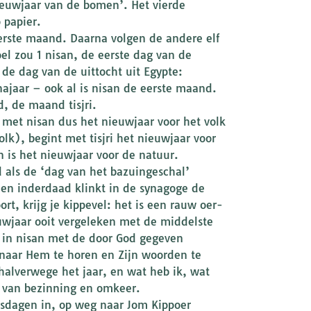
‘nieuwjaar van de bomen’. Het vierde
 papier.
erste maand. Daarna volgen de andere elf
l zou 1 nisan, de eerste dag van de
de dag van de uittocht uit Egypte:
ajaar – ook al is nisan de eerste maand.
, de maand tisjri.
s met nisan dus het nieuwjaar voor het volk
olk), begint met tisjri het nieuwjaar voor
is het nieuwjaar voor de natuur.
als de ‘dag van het bazuingeschal’
 en inderdaad klinkt in de synagoge de
t, krijg je kippevel: het is een rauw oer-
euwjaar ooit vergeleken met de middelste
jn in nisan met de door God gegeven
 naar Hem te horen en Zijn woorden te
alverwege het jaar, en wat heb ik, wat
e van bezinning en omkeer.
ngsdagen in, op weg naar Jom Kippoer