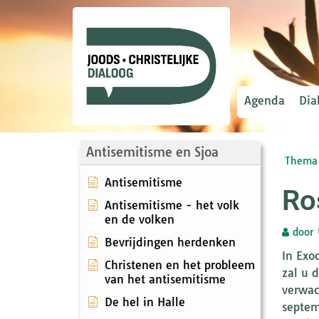
Agenda
Dia
Antisemitisme en Sjoa
Thema 
Antisemitisme
Ro
Antisemitisme - het volk
en de volken
door
Bevrijdingen herdenken
In Exo
Christenen en het probleem
zal u 
van het antisemitisme
verwac
De hel in Halle
septem