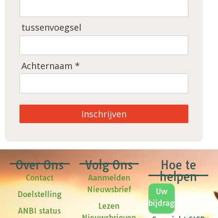
tussenvoegsel
Achternaam *
Inschrijven
Over Ons
Volg Ons
Hoe te
helpen
Contact
Aanmelden
Nieuwsbrief
Uw
Doelstelling
bijdrage
Lezen
ANBI status
Nieuwsbrieven