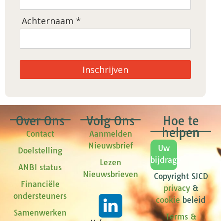
Achternaam *
Inschrijven
Over Ons
Volg Ons
Hoe te
helpen
Contact
Aanmelden
Nieuwsbrief
Uw
Doelstelling
bijdrage
Lezen
ANBI status
Nieuwsbrieven
Copyright SJCD
Financiële
privacy
&
ondersteuners
cookie
beleid
Samenwerken
Terms &