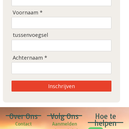
Voornaam *
tussenvoegsel
Achternaam *
Inschrijven
Over Ons
Volg Ons
Hoe te
helpen
Contact
Aanmelden