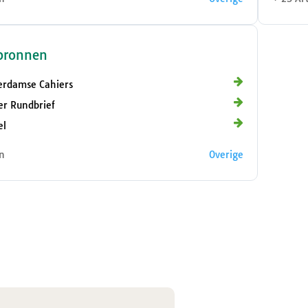
bronnen
erdamse Cahiers
er Rundbrief
el
n
Overige