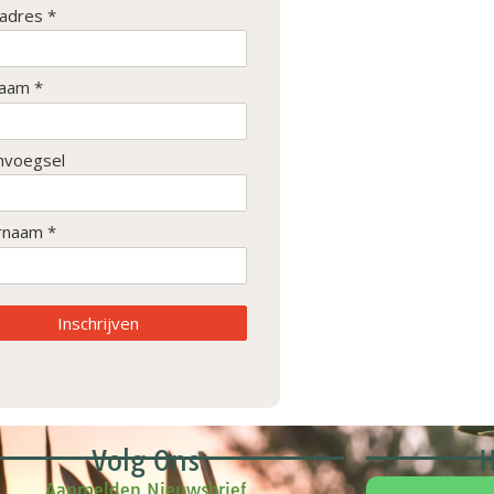
ladres *
aam *
nvoegsel
rnaam *
Inschrijven
Volg Ons
H
Aanmelden Nieuwsbrief