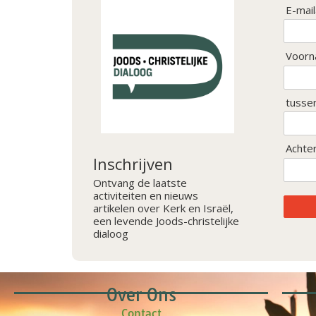
E-mai
Voorn
tusse
Achte
Inschrijven
Ontvang de laatste
activiteiten en nieuws
artikelen over Kerk en Israël,
een levende Joods-christelijke
dialoog
Over Ons
Contact