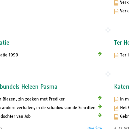
Verk
Verk
atie
Ter H
tatie 1999
Ter 
nbundels Heleen Pasma
Kater
n Blazen, zin zoeken met Prediker
In m
 andere verhalen, in de schaduw van de Schriften
Het 
dochter van Job
Gebr
n
Overige
+ 23 Ar