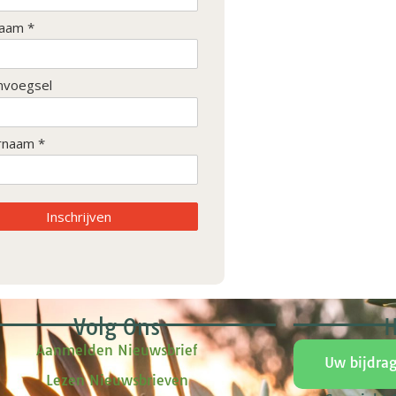
aam *
nvoegsel
rnaam *
Inschrijven
Volg Ons
H
Aanmelden Nieuwsbrief
Uw bijdra
Lezen Nieuwsbrieven