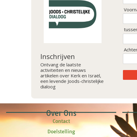
Voorn
tusse
Achte
Inschrijven
Ontvang de laatste
activiteiten en nieuws
artikelen over Kerk en Israël,
een levende Joods-christelijke
dialoog
Over Ons
Contact
Doelstelling