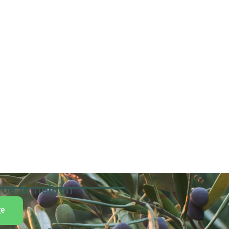
oe te helpen
ge