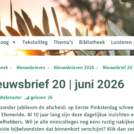
loog
Tekstuitleg
Thema’s
Bibliotheek
Luisteren
heek
Nieuwsbrieven
Nieuwsbrieven 2026
Nieuwsbrief 20 
euwsbrief 20 | juni 2026
Webmaster
gelezen
26
jzonder jubileum én afscheid: op Eerste Pinksterdag schree
e Efemeride. Al 10 jaar lang zijn deze dagelijkse inzichte
liefhebbers. Wil je alle minicolleges nog eens rustig nakij
iste bijbelvondsten dat binnenkort verschijnt? Klik dan sn