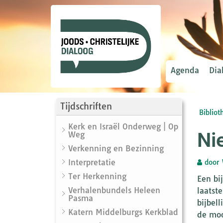
Agenda
Dia
Tijdschriften
Bibliot
Kerk en Israël Onderweg | Op
Ni
Weg
Verkenning en Bezinning
Interpretatie
door
Ter Herkenning
Een bi
Verhalenbundels Heleen
laatst
Pasma
bijbel
Katern Middelburgs Kerkblad
de moo