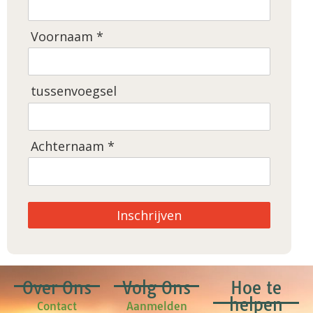
Voornaam *
tussenvoegsel
Achternaam *
Inschrijven
Over Ons
Volg Ons
Hoe te
helpen
Contact
Aanmelden