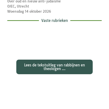
Over oud en nieuw anti-judaïsme
OJEC, Utrecht
Woensdag 14 oktober 2026
Vaste rubrieken
Exegetische toelichtingen bij de
zondagse lezingen ...
Lees de tekstuitleg van rabbijnen en
theologen ...
Ontdekken waarom Johannes zijn