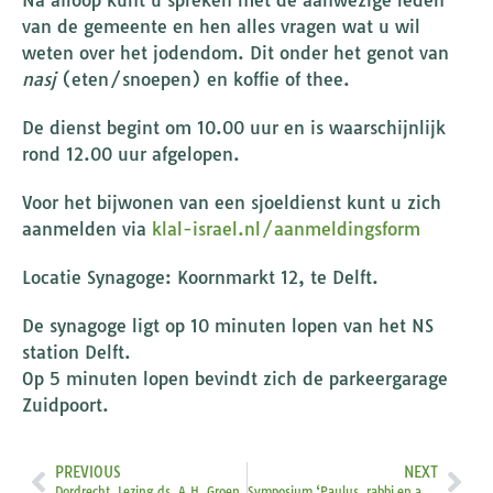
Na afloop kunt u spreken met de aanwezige leden
van de gemeente en hen alles vragen wat u wil
weten over het jodendom. Dit onder het genot van
nasj
(eten/snoepen) en koffie of thee.
De dienst begint om 10.00 uur en is waarschijnlijk
rond 12.00 uur afgelopen.
Voor het bijwonen van een sjoeldienst kunt u zich
aanmelden via
klal-israel.nl/aanmeldingsform
Locatie Synagoge: Koornmarkt 12, te Delft.
De synagoge ligt op 10 minuten lopen van het NS
station Delft.
Op 5 minuten lopen bevindt zich de parkeergarage
Zuidpoort.
PREVIOUS
NEXT
Dordrecht. Lezing ds. A.H. Groen
Symposium ‘Paulus, rabbi en apostel’