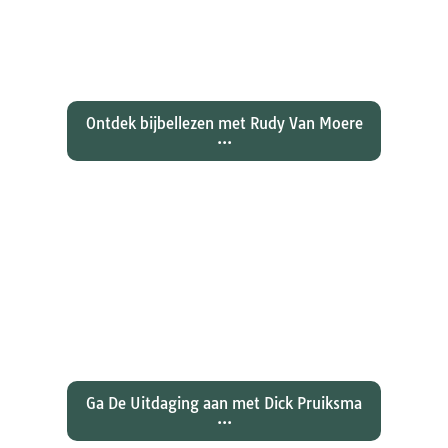
evangelie zo totaal anders vertelt
dan zijn collegae Marcus, Matteüs
en Lukas...
Ontdek bijbellezen met Rudy Van Moere
...
Wat hebben christenen geleerd
over de joden Jezus en Paulus? En
wat betekent dat voor ons
christelijk geloof?
Ga De Uitdaging aan met Dick Pruiksma
...