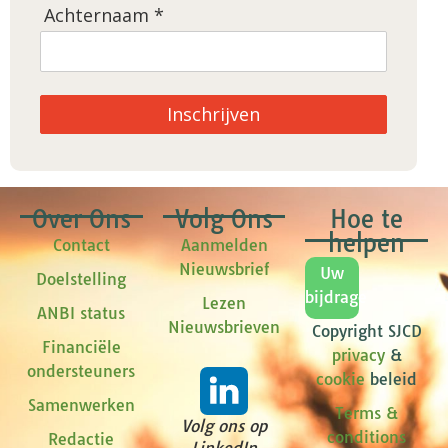
Achternaam *
Inschrijven
Over Ons
Volg Ons
Hoe te
helpen
Contact
Aanmelden
Nieuwsbrief
Uw
Doelstelling
bijdrage
Lezen
ANBI status
Nieuwsbrieven
Copyright SJCD
Financiële
privacy
&
ondersteuners
cookie
beleid
Samenwerken
Terms &
Volg ons op
conditions
Redactie
LinkedIn