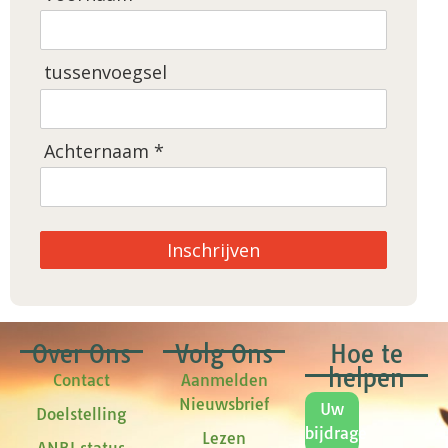
tussenvoegsel
Achternaam *
Inschrijven
Over Ons
Volg Ons
Hoe te
helpen
Contact
Aanmelden
Nieuwsbrief
Uw
Doelstelling
bijdrage
Lezen