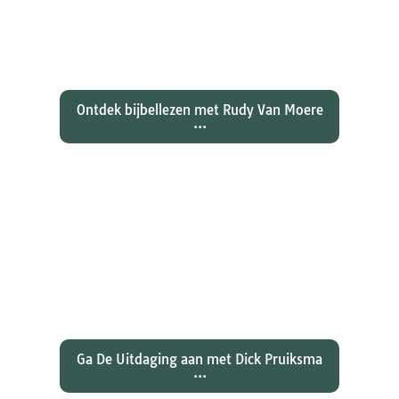
evangelie zo totaal anders vertelt
dan zijn collegae Marcus, Matteüs
en Lukas...
Ontdek bijbellezen met Rudy Van Moere
...
Wat hebben christenen geleerd
over de joden Jezus en Paulus? En
wat betekent dat voor ons
christelijk geloof?
Ga De Uitdaging aan met Dick Pruiksma
...