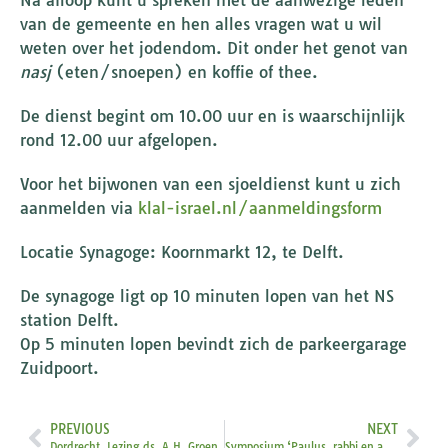
Na afloop kunt u spreken met de aanwezige leden
van de gemeente en hen alles vragen wat u wil
weten over het jodendom. Dit onder het genot van
nasj
(eten/snoepen) en koffie of thee.
De dienst begint om 10.00 uur en is waarschijnlijk
rond 12.00 uur afgelopen.
Voor het bijwonen van een sjoeldienst kunt u zich
aanmelden via
klal-israel.nl/aanmeldingsform
Locatie Synagoge: Koornmarkt 12, te Delft.
De synagoge ligt op 10 minuten lopen van het NS
station Delft.
Op 5 minuten lopen bevindt zich de parkeergarage
Zuidpoort.
PREVIOUS
NEXT
Dordrecht. Lezing ds. A.H. Groen
Symposium ‘Paulus, rabbi en apostel’