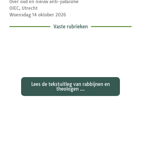
Over oud en nieuw anti-judaïsme
OJEC, Utrecht
Woensdag 14 oktober 2026
Vaste rubrieken
Exegetische toelichtingen bij de
zondagse lezingen ...
Lees de tekstuitleg van rabbijnen en
theologen ...
Ontdekken waarom Johannes zijn