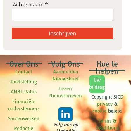
Achternaam *
Inschrijven
Over Ons
Volg Ons
Hoe te
helpen
Contact
Aanmelden
Nieuwsbrief
Uw
Doelstelling
bijdrage
Lezen
ANBI status
Nieuwsbrieven
Copyright SJCD
Financiële
privacy
&
ondersteuners
cookie
beleid
Samenwerken
Terms &
Volg ons op
conditions
Redactie
LinkedIn