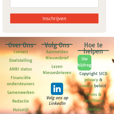
Inschrijven
Over Ons
Volg Ons
Hoe te
helpen
Contact
Aanmelden
Nieuwsbrief
Uw
Doelstelling
bijdrage
Lezen
ANBI status
Nieuwsbrieven
Copyright SJCD
Financiële
privacy
&
ondersteuners
cookie
beleid
Samenwerken
Terms &
Volg ons op
conditions
Redactie
LinkedIn
Sitemap
Huisstijl