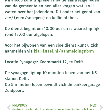
Na afloop kunt u spreken met de aanwezige leden
van de gemeente en hen alles vragen wat u wil
weten over het jodendom. Dit onder het genot van
nasj
(eten/snoepen) en koffie of thee.
De dienst begint om 10.00 uur en is waarschijnlijk
rond 12.00 uur afgelopen.
Voor het bijwonen van een sjoeldienst kunt u zich
aanmelden via
klal-israel.nl/aanmeldingsform
Locatie Synagoge: Koornmarkt 12, te Delft.
De synagoge ligt op 10 minuten lopen van het NS
station Delft.
Op 5 minuten lopen bevindt zich de parkeergarage
Zuidpoort.
PREVIOUS
NEXT
Dordrecht. Lezing ds. A.H. Groen
Symposium ‘Paulus, rabbi en apostel’