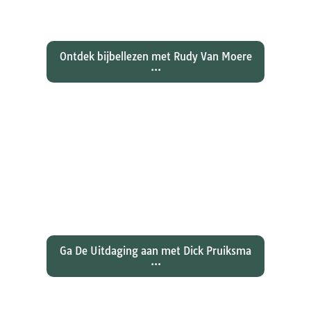
dan zijn collegae Marcus, Matteüs
en Lukas...
Ontdek bijbellezen met Rudy Van Moere
...
Wat hebben christenen geleerd
over de joden Jezus en Paulus? En
wat betekent dat voor ons
christelijk geloof?
Ga De Uitdaging aan met Dick Pruiksma
...