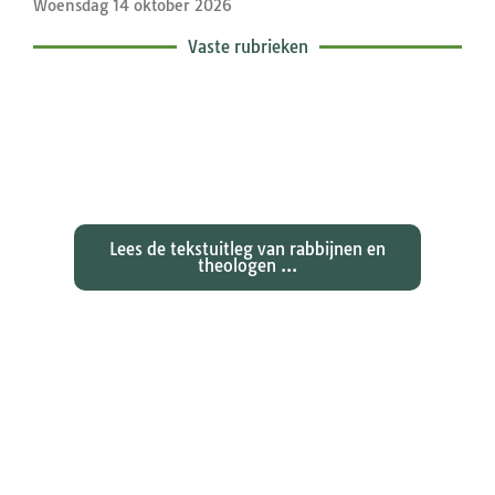
Woensdag 14 oktober 2026
Vaste rubrieken
Exegetische toelichtingen bij de
zondagse lezingen ...
Lees de tekstuitleg van rabbijnen en
theologen ...
Ontdekken waarom Johannes zijn
evangelie zo totaal anders vertelt