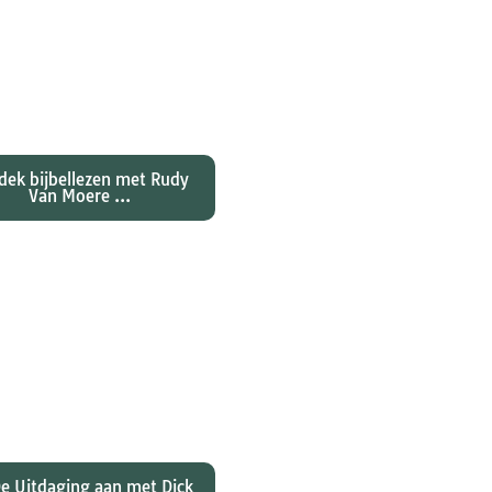
ntdekken waarom
nes zijn evangelie zo
al anders vertelt dan
jn collegae Marcus,
atteüs en Lukas...
dek bijbellezen met Rudy
Van Moere ...
 hebben christenen
rd over de joden Jezus
ulus? En wat betekent
 voor ons christelijk
geloof?
e Uitdaging aan met Dick