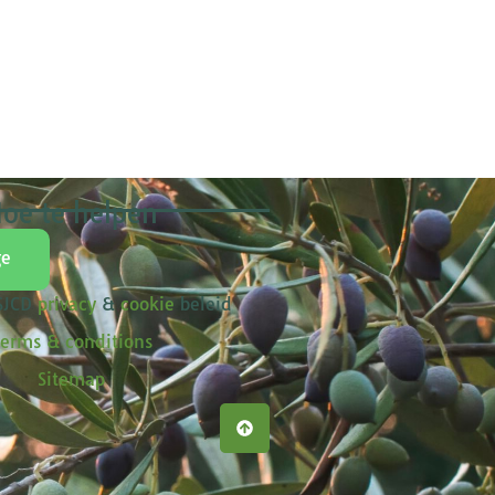
oe te helpen
ge
 SJCD
privacy
&
cookie
beleid
erms & conditions
Sitemap