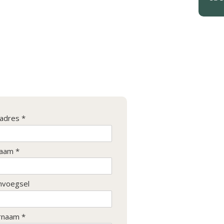
ladres *
aam *
nvoegsel
rnaam *