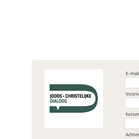
E-mai
Voorn
tusse
Achte