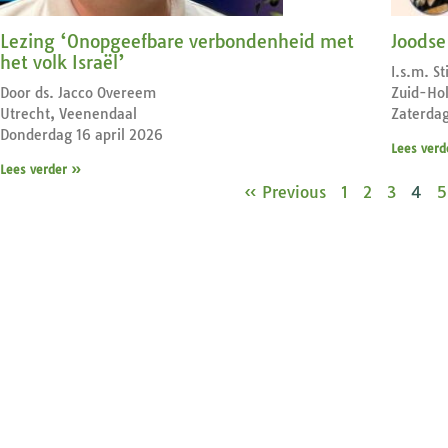
Lezing ‘Onopgeefbare verbondenheid met
Joodse
het volk Israël’
I.s.m. S
Door ds. Jacco Overeem
Zuid-Hol
Utrecht, Veenendaal
Zaterda
Donderdag 16 april 2026
Lees verd
Lees verder »
« Previous
1
2
3
4
5