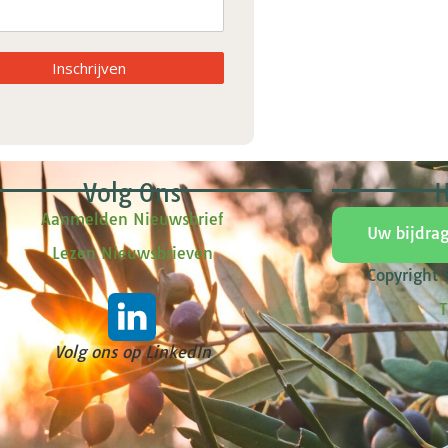
Inschrijven
Volg Ons
H
Aanmelden Nieuwsbrief
Uw bijdra
Lezen Nieuwsbrieven
Copyright
T
Volg ons op LinkedIn