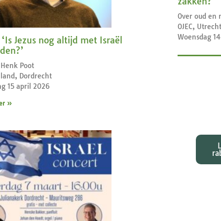
zakken?
Over oud en 
OJEC, Utrech
Woensdag 14
‘Is Jezus nog altijd met Israël
nden?’
 Henk Poot
land, Dordrecht
g 15 april 2026
er »
Exeg
bij d
ra