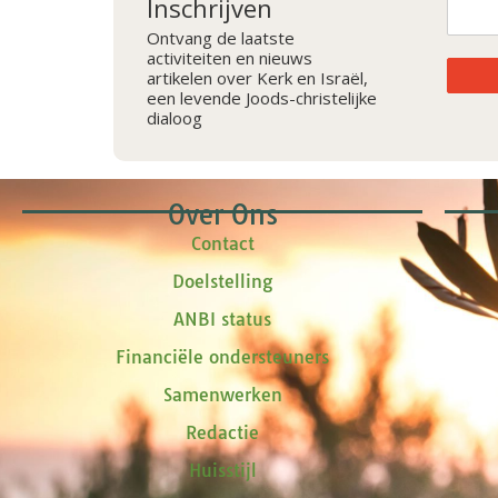
Inschrijven
Ontvang de laatste
activiteiten en nieuws
artikelen over Kerk en Israël,
een levende Joods-christelijke
dialoog
Over Ons
Contact
Doelstelling
ANBI status
Financiële ondersteuners
Samenwerken
Redactie
Huisstijl