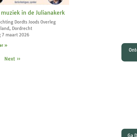
O
Johan
 muziek in de Julianakerk
tota
tichting Dordts Joods Overleg
zi
land, Dordrecht
M
g 7 maart 2026
er »
Ont
Next »
Wat
gelee
en Pa
dat
Ga D