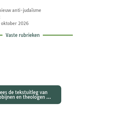
nieuw anti-judaïsme
t
 oktober 2026
Vaste rubrieken
etische toelichtingen
e zondagse lezingen ...
Lees de tekstuitleg van
bbijnen en theologen ...