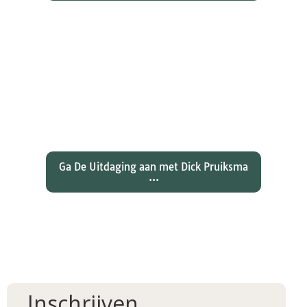
Wat hebben christenen geleerd
over de joden Jezus en Paulus? En
wat betekent dat voor ons
christelijk geloof?
Ga De Uitdaging aan met Dick Pruiksma
...
Inschrijven