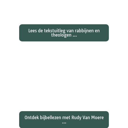
Exegetische toelichtingen bij de
zondagse lezingen ...
Lees de tekstuitleg van rabbijnen en
theologen ...
Ontdekken waarom Johannes zijn
evangelie zo totaal anders vertelt
dan zijn collegae Marcus, Matteüs
en Lukas...
Ontdek bijbellezen met Rudy Van Moere
...