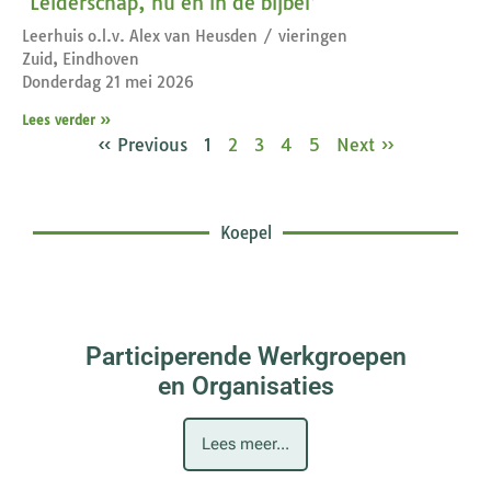
‘Leiderschap, nu en in de bijbel’
Leerhuis o.l.v. Alex van Heusden / vieringen
Zuid, Eindhoven
Donderdag 21 mei 2026
Lees verder »
« Previous
1
2
3
4
5
Next »
Koepel
Participerende Werkgroepen
en Organisaties
Lees meer...