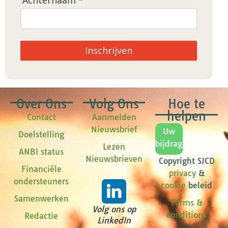
Achternaam *
Inschrijven
Over Ons
Volg Ons
Hoe te
helpen
Contact
Aanmelden
Nieuwsbrief
Uw
Doelstelling
bijdrage
Lezen
ANBI status
Nieuwsbrieven
Copyright SJCD
Financiële
privacy
&
ondersteuners
cookie
beleid
Samenwerken
Terms &
Volg ons op
conditions
Redactie
LinkedIn