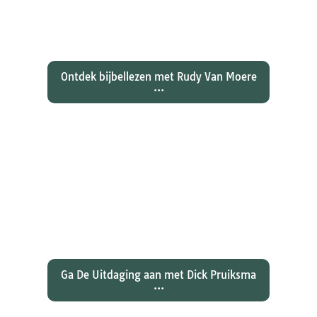
evangelie zo totaal anders vertelt
dan zijn collegae Marcus, Matteüs
en Lukas...
Ontdek bijbellezen met Rudy Van Moere
...
Wat hebben christenen geleerd
over de joden Jezus en Paulus? En
wat betekent dat voor ons
christelijk geloof?
Ga De Uitdaging aan met Dick Pruiksma
...