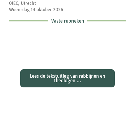
OJEC, Utrecht
Woensdag 14 oktober 2026
Vaste rubrieken
Exegetische toelichtingen bij de
zondagse lezingen ...
Lees de tekstuitleg van rabbijnen en
theologen ...
Ontdekken waarom Johannes zijn