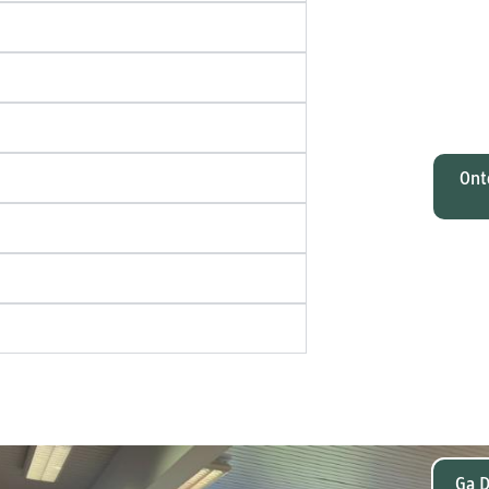
O
Johan
tota
zi
M
Ont
Wat
gelee
en Pa
dat
Ga D