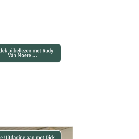
ntdekken waarom
nes zijn evangelie zo
al anders vertelt dan
jn collegae Marcus,
atteüs en Lukas...
dek bijbellezen met Rudy
Van Moere ...
 hebben christenen
rd over de joden Jezus
ulus? En wat betekent
 voor ons christelijk
geloof?
e Uitdaging aan met Dick