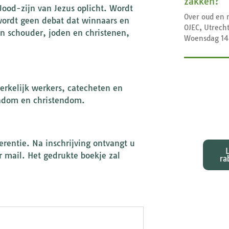
zakken?
Jood-zijn van Jezus oplicht. Wordt
Over oud en 
wordt geen debat dat winnaars en
OJEC, Utrech
n schouder, joden en christenen,
Woensdag 14
kerkelijk werkers, catecheten en
dendom en christendom.
Exeg
bij d
erentie. Na inschrijving ontvangt u
 mail. Het gedrukte boekje zal
ra