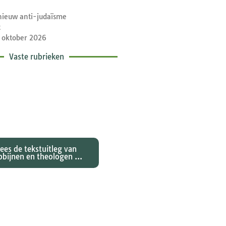
nieuw anti-judaïsme
t
 oktober 2026
Vaste rubrieken
etische toelichtingen
e zondagse lezingen ...
Lees de tekstuitleg van
bbijnen en theologen ...