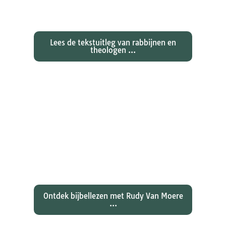
Exegetische toelichtingen bij de
zondagse lezingen ...
Lees de tekstuitleg van rabbijnen en
theologen ...
Ontdekken waarom Johannes zijn
evangelie zo totaal anders vertelt
dan zijn collegae Marcus, Matteüs
en Lukas...
Ontdek bijbellezen met Rudy Van Moere
...