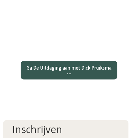
Wat hebben christenen geleerd
over de joden Jezus en Paulus? En
wat betekent dat voor ons
christelijk geloof?
Ga De Uitdaging aan met Dick Pruiksma
...
Inschrijven