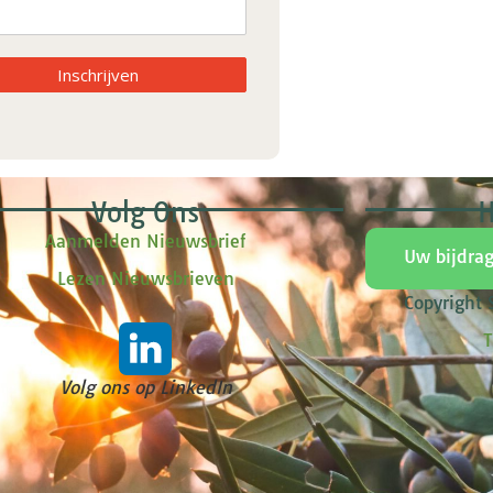
Inschrijven
Volg Ons
H
Aanmelden Nieuwsbrief
Uw bijdra
Lezen Nieuwsbrieven
Copyright
T
Volg ons op LinkedIn