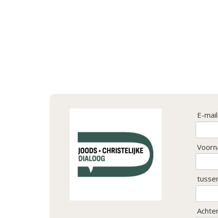
E-mai
Voorn
tusse
Achte