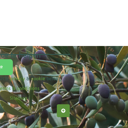
oe te helpen
ge
 SJCD
privacy
&
cookie
beleid
erms & conditions
Sitemap