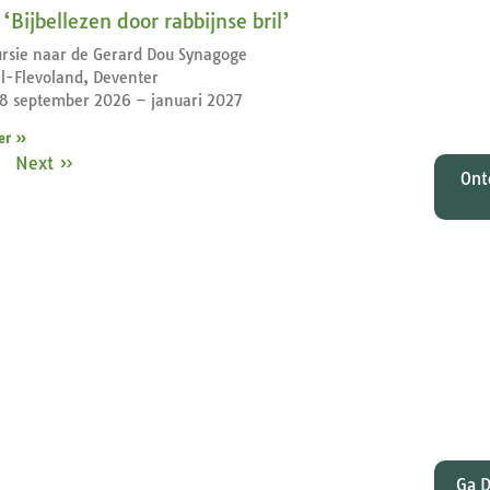
O
‘Bijbellezen door rabbijnse bril’
Johan
rsie naar de Gerard Dou Synagoge
tota
el-Flevoland, Deventer
zi
 8 september 2026 – januari 2027
M
er »
Next »
Ont
Wat
gelee
en Pa
dat
Ga D