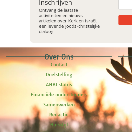
Inschrijven
Ontvang de laatste
activiteiten en nieuws
artikelen over Kerk en Israël,
een levende Joods-christelijke
dialoog
Over Ons
Contact
Doelstelling
ANBI status
Financiële ondersteuners
Samenwerken
Redactie
Huisstijl