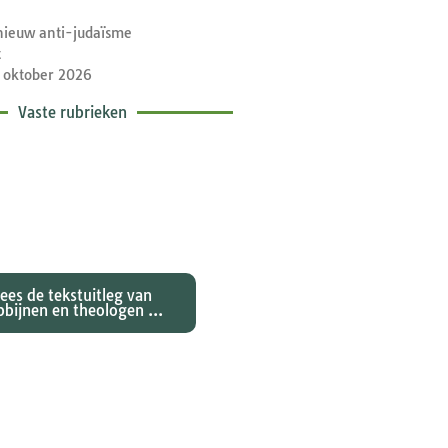
nieuw anti-judaïsme
t
 oktober 2026
Vaste rubrieken
etische toelichtingen
e zondagse lezingen ...
Lees de tekstuitleg van
bbijnen en theologen ...