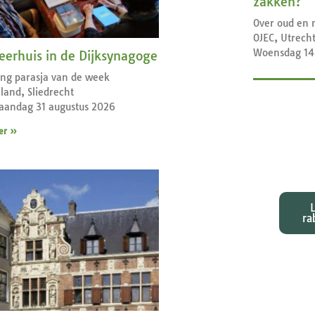
zakken?
Over oud en 
OJEC, Utrech
Woensdag 14
leerhuis in de Dijksynagoge
ng parasja van de week
land, Sliedrecht
aandag 31 augustus 2026
er »
Exeg
bij d
ra