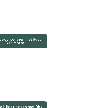
ntdekken waarom
nes zijn evangelie zo
al anders vertelt dan
jn collegae Marcus,
atteüs en Lukas...
dek bijbellezen met Rudy
Van Moere ...
 hebben christenen
rd over de joden Jezus
ulus? En wat betekent
 voor ons christelijk
geloof?
e Uitdaging aan met Dick