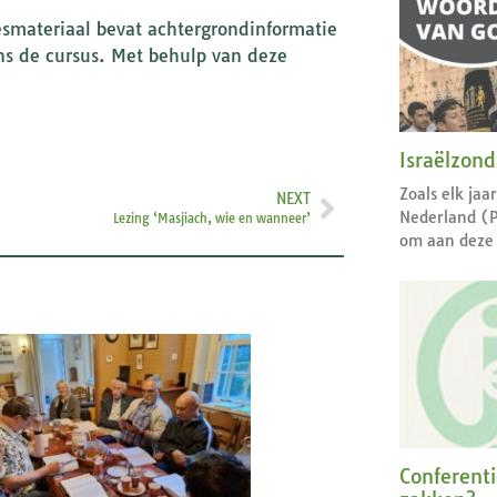
Lesmateriaal bevat achtergrondinformatie
ens de cursus. Met behulp van deze
Israëlzon
Zoals elk jaa
NEXT
Nederland (
Lezing ‘Masjiach, wie en wanneer’
om aan deze 
Conferent