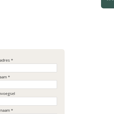
ladres *
aam *
nvoegsel
rnaam *