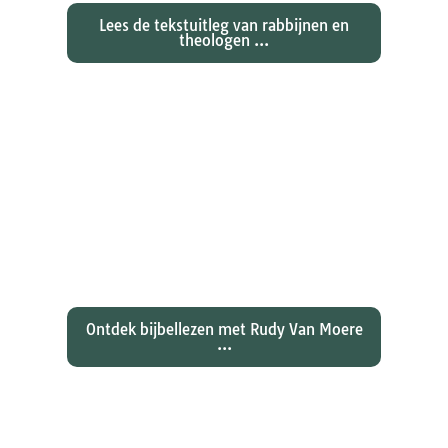
Lees de tekstuitleg van rabbijnen en
theologen ...
Ontdekken waarom Johannes zijn
evangelie zo totaal anders vertelt
dan zijn collegae Marcus, Matteüs
en Lukas...
Ontdek bijbellezen met Rudy Van Moere
...