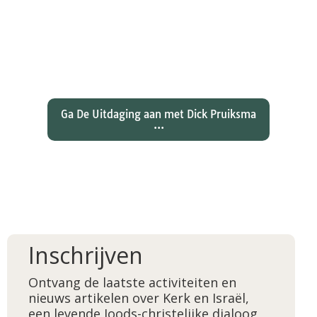
Wat hebben christenen geleerd
over de joden Jezus en Paulus? En
wat betekent dat voor ons
christelijk geloof?
Ga De Uitdaging aan met Dick Pruiksma
...
Inschrijven
Ontvang de laatste activiteiten en
nieuws artikelen over Kerk en Israël,
een levende Joods-christelijke dialoog