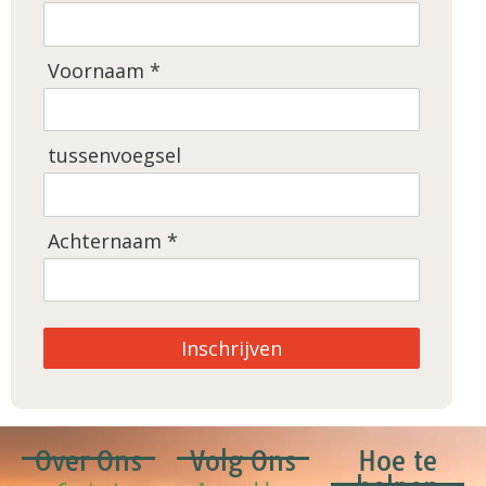
Voornaam *
tussenvoegsel
Achternaam *
Inschrijven
Over Ons
Volg Ons
Hoe te