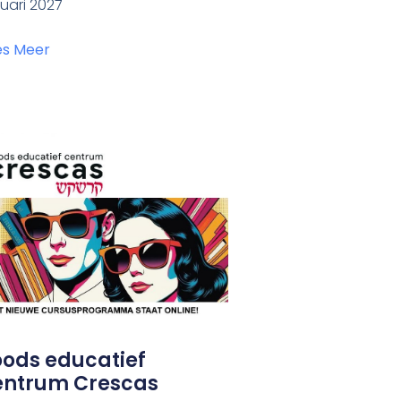
uari 2027
es Meer
oods educatief
entrum Crescas