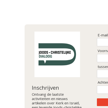
E-mai
Voorn
tusse
Achte
Inschrijven
Ontvang de laatste
activiteiten en nieuws
artikelen over Kerk en Israël,
een levende Joods-christelijke