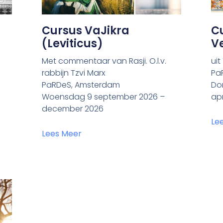
Cursus VaJikra
C
(Leviticus)
Ve
Met commentaar van Rasji. O.l.v.
ui
rabbijn Tzvi Marx
Pa
PaRDeS, Amsterdam
Do
Woensdag 9 september 2026 –
apr
december 2026
Le
Lees Meer