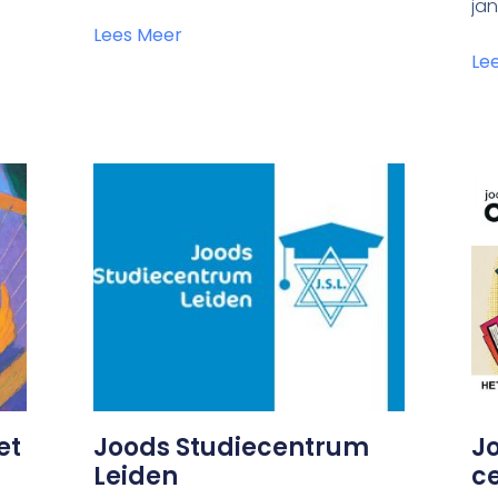
jan
Lees Meer
Le
et
Joods Studiecentrum
J
Leiden
c