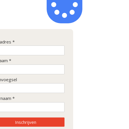
ladres *
aam *
nvoegsel
rnaam *
Inschrijven