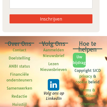
Inschrijven
Over Ons
Volg Ons
Hoe te
helpen
Contact
Aanmelden
Nieuwsbrief
Uw
Doelstelling
bijdrage
Lezen
ANBI status
Nieuwsbrieven
Copyright SJCD
Financiële
privacy
&
ondersteuners
cookie
beleid
Samenwerken
Terms &
Volg ons op
conditions
Redactie
LinkedIn
Sitemap
Huisstijl