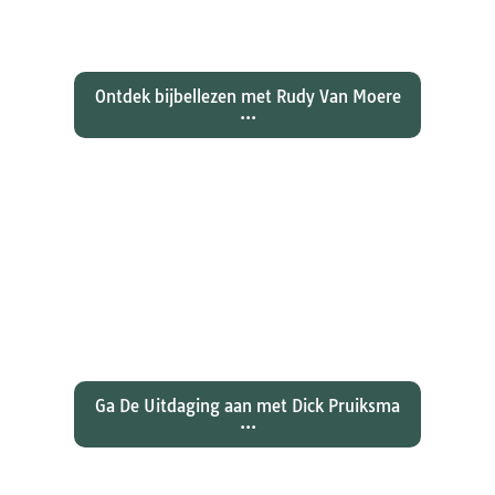
dan zijn collegae Marcus, Matteüs
en Lukas...
Ontdek bijbellezen met Rudy Van Moere
...
Wat hebben christenen geleerd
over de joden Jezus en Paulus? En
wat betekent dat voor ons
christelijk geloof?
Ga De Uitdaging aan met Dick Pruiksma
...