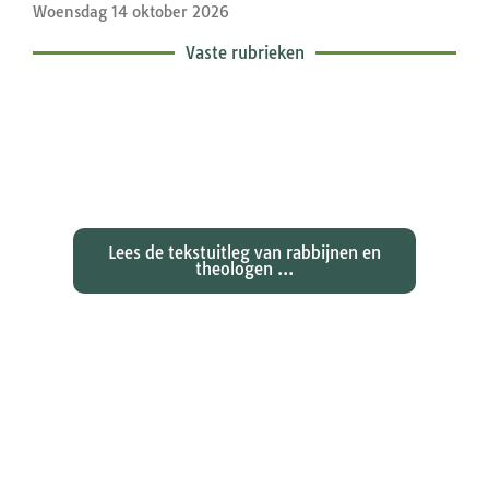
Woensdag 14 oktober 2026
Vaste rubrieken
Exegetische toelichtingen bij de
zondagse lezingen ...
Lees de tekstuitleg van rabbijnen en
theologen ...
Ontdekken waarom Johannes zijn
evangelie zo totaal anders vertelt