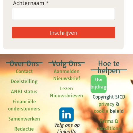
Achternaam *
Inschrijven
Over Ons
Volg Ons
Hoe te
helpen
Contact
Aanmelden
Nieuwsbrief
Uw
Doelstelling
bijdrage
Lezen
ANBI status
Nieuwsbrieven
Copyright SJCD
Financiële
privacy
&
ondersteuners
cookie
beleid
Samenwerken
Terms &
Volg ons op
conditions
Redactie
LinkedIn