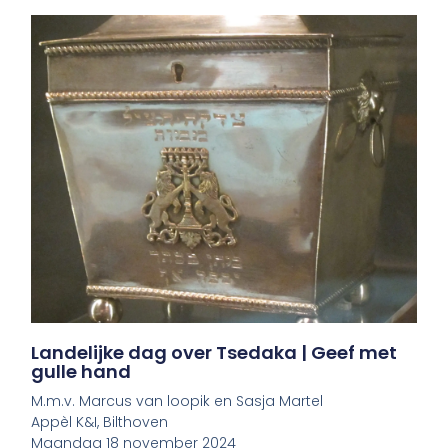
Landelijke dag over Tsedaka | Geef met
gulle hand
M.m.v. Marcus van loopik en Sasja Martel
Appèl K&I, Bilthoven
Maandag 18 november 2024