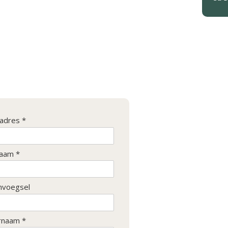
ladres *
aam *
nvoegsel
rnaam *