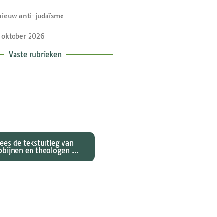
nieuw anti-judaïsme
t
 oktober 2026
Vaste rubrieken
etische toelichtingen
e zondagse lezingen ...
Lees de tekstuitleg van
bbijnen en theologen ...