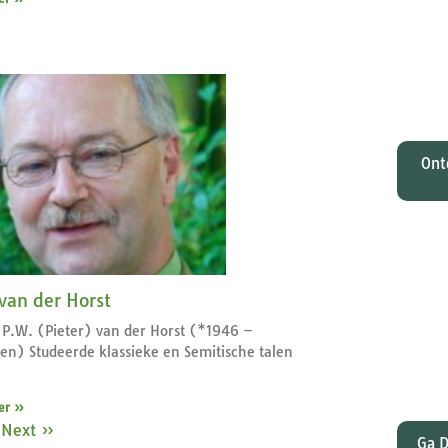
O
Johan
tota
zi
M
Ont
Wat
 van der Horst
gelee
. P.W. (Pieter) van der Horst (*1946 –
en Pa
en) Studeerde klassieke en Semitische talen
dat
er »
Next »
Ga D