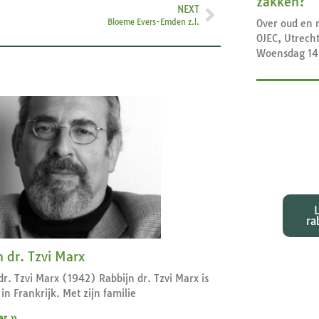
zakken?
NEXT
Over oud en 
Bloeme Evers-Emden z.l.
OJEC, Utrech
Woensdag 14
Exeg
bij d
ra
n dr. Tzvi Marx
dr. Tzvi Marx (1942) Rabbijn dr. Tzvi Marx is
in Frankrijk. Met zijn familie
er »