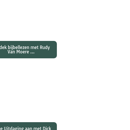
ntdekken waarom
nes zijn evangelie zo
al anders vertelt dan
jn collegae Marcus,
atteüs en Lukas...
dek bijbellezen met Rudy
Van Moere ...
 hebben christenen
rd over de joden Jezus
ulus? En wat betekent
 voor ons christelijk
geloof?
e Uitdaging aan met Dick