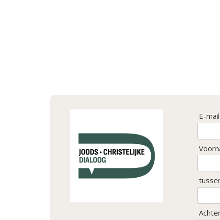
E-mai
Voorn
tusse
Achte