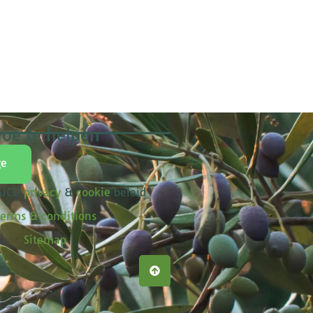
oe te helpen
ge
 SJCD
privacy
&
cookie
beleid
erms & conditions
Sitemap