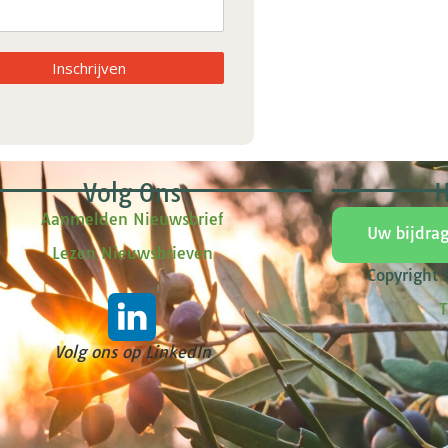
Inschrijven
Volg Ons
H
Aanmelden Nieuwsbrief
Uw bijdra
Lezen Nieuwsbrieven
Copyright
T
Volg ons op LinkedIn