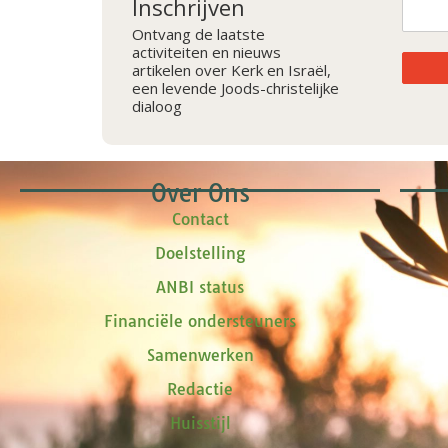
Inschrijven
Ontvang de laatste
activiteiten en nieuws
artikelen over Kerk en Israël,
een levende Joods-christelijke
dialoog
Over Ons
Contact
Doelstelling
ANBI status
Financiële ondersteuners
Samenwerken
Redactie
Huisstijl