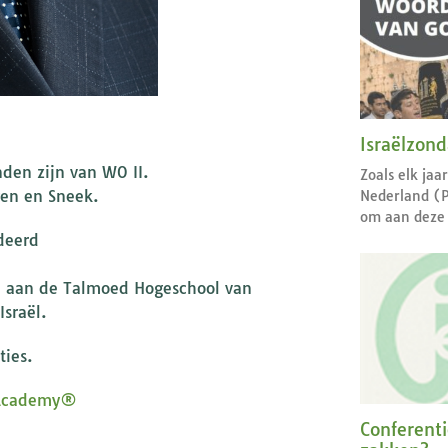
Israëlzon
den zijn van WO II.
Zoals elk jaa
gen en Sneek.
Nederland (
om aan deze 
deerd
ld aan de Talmoed Hogeschool van
sraël.
ties.
 Academy®
Conferent