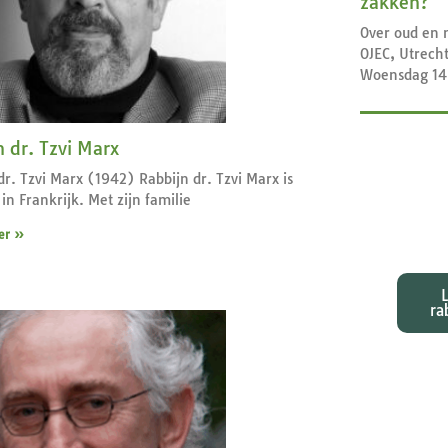
zakken?
Over oud en 
OJEC, Utrech
Woensdag 14
n dr. Tzvi Marx
dr. Tzvi Marx (1942) Rabbijn dr. Tzvi Marx is
in Frankrijk. Met zijn familie
Exeg
bij d
er »
ra