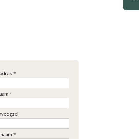
ladres *
aam *
nvoegsel
rnaam *