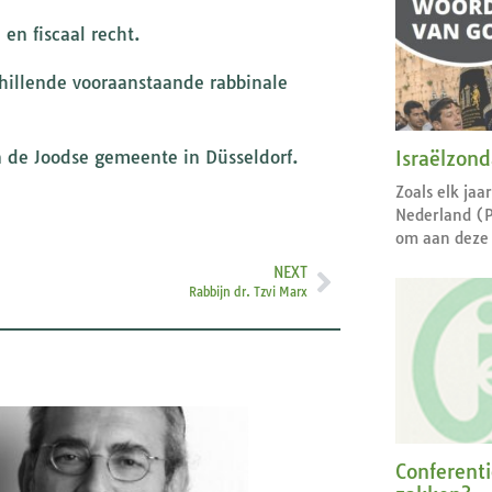
en fiscaal recht.
chillende vooraanstaande rabbinale
Israëlzon
an de Joodse gemeente in Düsseldorf.
Zoals elk jaa
Nederland (
om aan deze 
NEXT
Rabbijn dr. Tzvi Marx
Conferent