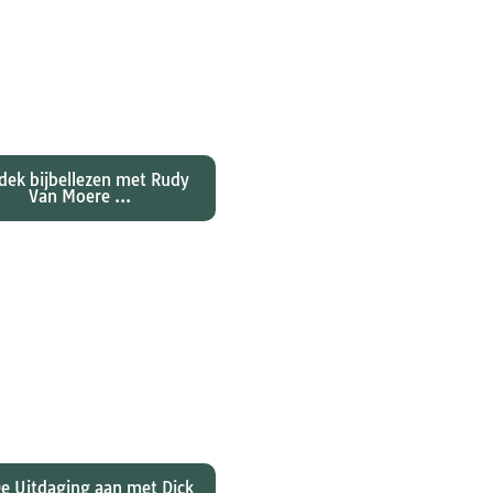
ntdekken waarom
nes zijn evangelie zo
al anders vertelt dan
jn collegae Marcus,
atteüs en Lukas...
dek bijbellezen met Rudy
Van Moere ...
 hebben christenen
rd over de joden Jezus
ulus? En wat betekent
 voor ons christelijk
geloof?
e Uitdaging aan met Dick