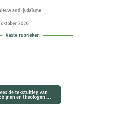
nieuw anti-judaïsme
t
 oktober 2026
Vaste rubrieken
etische toelichtingen
e zondagse lezingen ...
Lees de tekstuitleg van
bbijnen en theologen ...