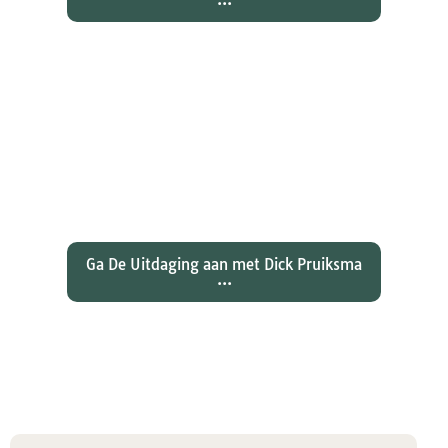
Wat hebben christenen geleerd
over de joden Jezus en Paulus? En
wat betekent dat voor ons
christelijk geloof?
Ga De Uitdaging aan met Dick Pruiksma
...