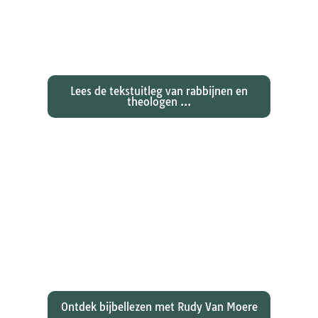
Exegetische toelichtingen bij de
zondagse lezingen ...
Lees de tekstuitleg van rabbijnen en
theologen ...
Ontdekken waarom Johannes zijn
evangelie zo totaal anders vertelt
dan zijn collegae Marcus, Matteüs
en Lukas...
Ontdek bijbellezen met Rudy Van Moere
...