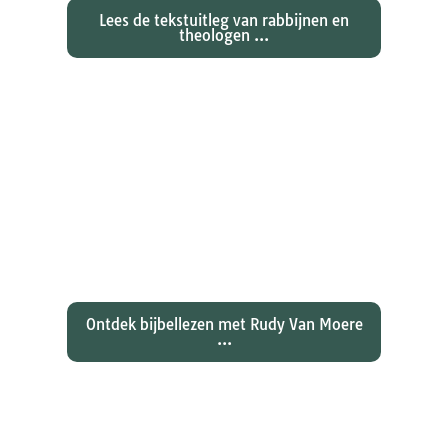
Lees de tekstuitleg van rabbijnen en
theologen ...
Ontdekken waarom Johannes zijn
evangelie zo totaal anders vertelt
dan zijn collegae Marcus, Matteüs
en Lukas...
Ontdek bijbellezen met Rudy Van Moere
...