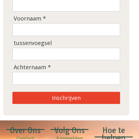
Voornaam *
tussenvoegsel
Achternaam *
Inschrijven
Over Ons
Volg Ons
Hoe te
helpen
Contact
Aanmelden