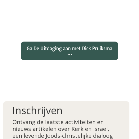
Wat hebben christenen geleerd
over de joden Jezus en Paulus? En
wat betekent dat voor ons
christelijk geloof?
Ga De Uitdaging aan met Dick Pruiksma
...
Inschrijven
Ontvang de laatste activiteiten en
nieuws artikelen over Kerk en Israël,
een levende Joods-christelijke dialoog