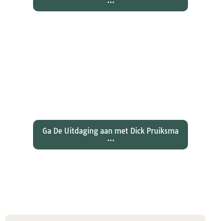
...
Wat hebben christenen geleerd
over de joden Jezus en Paulus? En
wat betekent dat voor ons
christelijk geloof?
Ga De Uitdaging aan met Dick Pruiksma
...