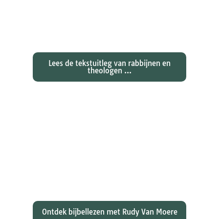
Exegetische toelichtingen bij de
zondagse lezingen ...
Lees de tekstuitleg van rabbijnen en
theologen ...
Ontdekken waarom Johannes zijn
evangelie zo totaal anders vertelt
dan zijn collegae Marcus, Matteüs
en Lukas...
Ontdek bijbellezen met Rudy Van Moere