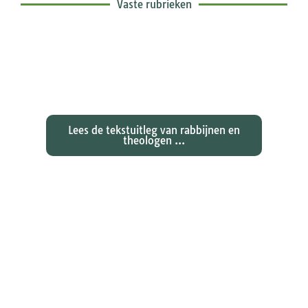
Vaste rubrieken
Exegetische toelichtingen bij de
zondagse lezingen ...
Lees de tekstuitleg van rabbijnen en
theologen ...
Ontdekken waarom Johannes zijn
evangelie zo totaal anders vertelt
dan zijn collegae Marcus, Matteüs
en Lukas...