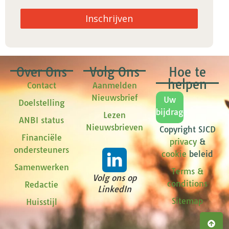
Inschrijven
Over Ons
Volg Ons
Hoe te
helpen
Contact
Aanmelden
Nieuwsbrief
Uw
Doelstelling
bijdrage
Lezen
ANBI status
Nieuwsbrieven
Copyright SJCD
Financiële
privacy
&
ondersteuners
cookie
beleid
Samenwerken
Terms &
Volg ons op
conditions
Redactie
LinkedIn
Sitemap
Huisstijl