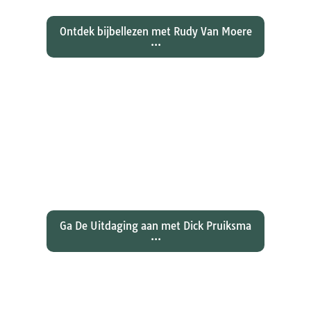
Ontdek bijbellezen met Rudy Van Moere
...
Wat hebben christenen geleerd
over de joden Jezus en Paulus? En
wat betekent dat voor ons
christelijk geloof?
Ga De Uitdaging aan met Dick Pruiksma
...