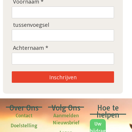
Voornaam *
tussenvoegsel
Achternaam *
Inschrijven
Over Ons
Volg Ons
Hoe te
helpen
Contact
Aanmelden
Nieuwsbrief
Uw
Doelstelling
bijdrage