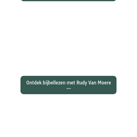
Ontdekken waarom Johannes zijn
evangelie zo totaal anders vertelt
dan zijn collegae Marcus, Matteüs
en Lukas...
Ontdek bijbellezen met Rudy Van Moere
...
Wat hebben christenen geleerd
over de joden Jezus en Paulus? En