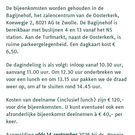
De bijeenkomsten worden gehouden in de
Bagijnehof, het zalencentrum van de Oosterkerk,
Koewegje 2, 8021 AG te Zwolle. De Bagijnehof is
bereikbaar met buslijnen 4 en 13 vanaf het NS
station. Aan de Turfmarkt, naast de Oosterkerk, is
ruime parkeergelegenheid. Een dagkaart kost €
6,50.
De dagindeling is als volgt: inloop vanaf 10.30 uur,
aanvang 11.00 uur. Om 12.30 uur onderbreken we
voor een lunch en om 13.15 uur pakken we de draad
weer op, om af te sluiten rond 14.45 uur.
Kosten van deelname (inclusief lunch) zijn € 120,-
voor drie bijeenkomsten. U kunt eventueel ook een
afzonderlijke bijeenkomst deelnemen à € 40,- per
keer.
Aanmelding
vóór 14 september
2026 bij ds. Hennie