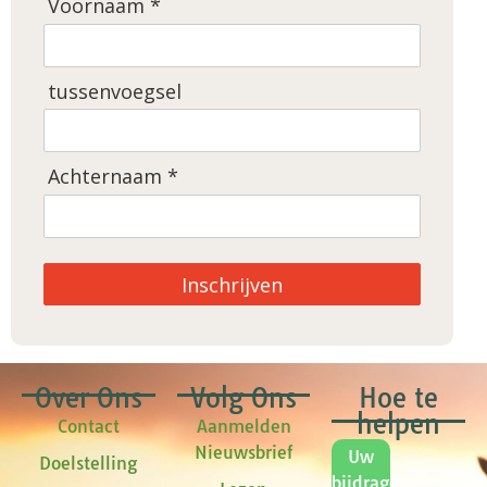
Voornaam *
tussenvoegsel
Achternaam *
Inschrijven
Over Ons
Volg Ons
Hoe te
helpen
Contact
Aanmelden
Nieuwsbrief
Uw
Doelstelling
bijdrage