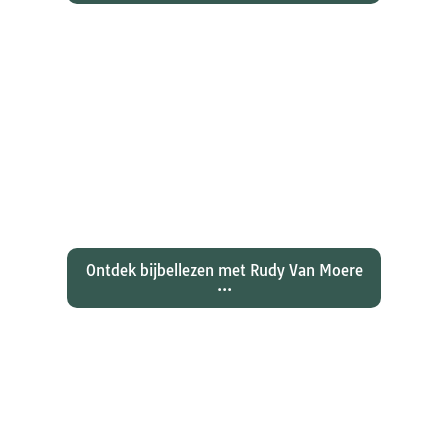
Ontdekken waarom Johannes zijn
evangelie zo totaal anders vertelt
dan zijn collegae Marcus, Matteüs
en Lukas...
Ontdek bijbellezen met Rudy Van Moere
...
Wat hebben christenen geleerd
over de joden Jezus en Paulus? En