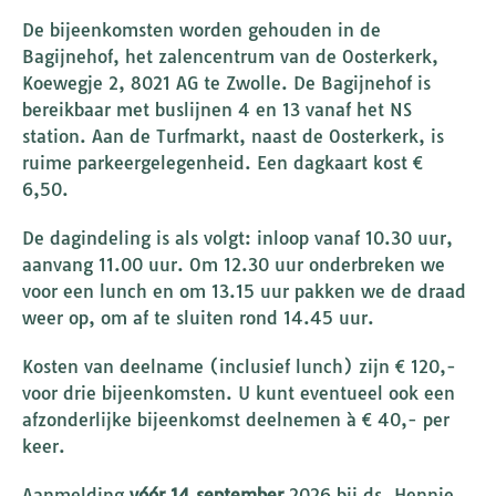
De bijeenkomsten worden gehouden in de
Bagijnehof, het zalencentrum van de Oosterkerk,
Koewegje 2, 8021 AG te Zwolle. De Bagijnehof is
bereikbaar met buslijnen 4 en 13 vanaf het NS
station. Aan de Turfmarkt, naast de Oosterkerk, is
ruime parkeergelegenheid. Een dagkaart kost €
6,50.
De dagindeling is als volgt: inloop vanaf 10.30 uur,
aanvang 11.00 uur. Om 12.30 uur onderbreken we
voor een lunch en om 13.15 uur pakken we de draad
weer op, om af te sluiten rond 14.45 uur.
Kosten van deelname (inclusief lunch) zijn € 120,-
voor drie bijeenkomsten. U kunt eventueel ook een
afzonderlijke bijeenkomst deelnemen à € 40,- per
keer.
Aanmelding
vóór 14 september
2026 bij ds. Hennie