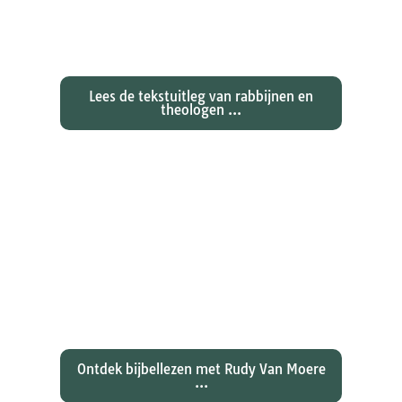
Exegetische toelichtingen bij de
zondagse lezingen ...
Lees de tekstuitleg van rabbijnen en
theologen ...
Ontdekken waarom Johannes zijn
evangelie zo totaal anders vertelt
dan zijn collegae Marcus, Matteüs
en Lukas...
Ontdek bijbellezen met Rudy Van Moere
...