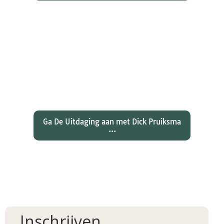
Wat hebben christenen geleerd
over de joden Jezus en Paulus? En
wat betekent dat voor ons
christelijk geloof?
Ga De Uitdaging aan met Dick Pruiksma
...
Inschrijven