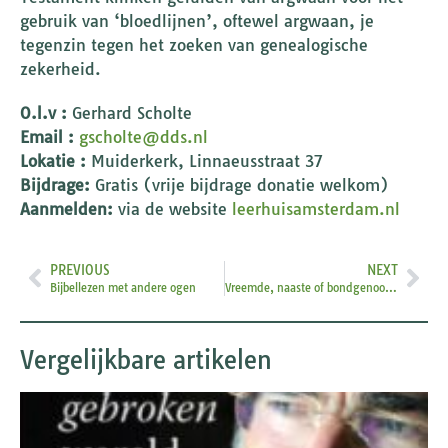
gebruik van ‘bloedlijnen’, oftewel argwaan, je
tegenzin tegen het zoeken van genealogische
zekerheid.
O.l.v :
Gerhard Scholte
Email :
gscholte@dds.nl
Lokatie :
Muiderkerk, Linnaeusstraat 37
Bijdrage:
Gratis (vrije bijdrage donatie welkom)
Aanmelden:
via de website
leerhuisamsterdam.nl
PREVIOUS
NEXT
Bijbellezen met andere ogen
Vreemde, naaste of bondgenoot? Hoe spreken we in de liturgie over ‘joden’?
Vergelijkbare artikelen