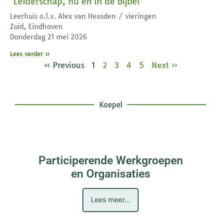
‘Leiderschap, nu en in de bijbel’
Leerhuis o.l.v. Alex van Heusden / vieringen
Zuid, Eindhoven
Donderdag 21 mei 2026
Lees verder »
« Previous
1
2
3
4
5
Next »
Koepel
Participerende Werkgroepen
en Organisaties
Lees meer...