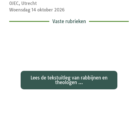
OJEC, Utrecht
Woensdag 14 oktober 2026
Vaste rubrieken
Exegetische toelichtingen bij de
zondagse lezingen ...
Lees de tekstuitleg van rabbijnen en
theologen ...
Ontdekken waarom Johannes zijn