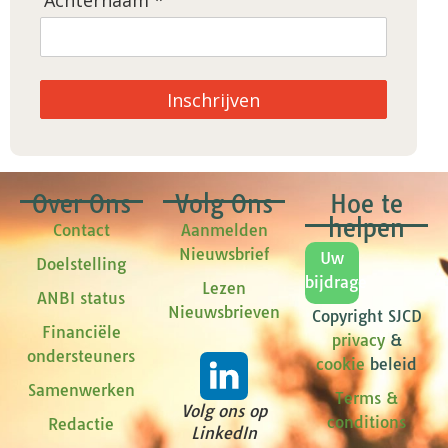
Achternaam *
Inschrijven
Over Ons
Volg Ons
Hoe te
helpen
Contact
Aanmelden
Nieuwsbrief
Uw
Doelstelling
bijdrage
Lezen
ANBI status
Nieuwsbrieven
Copyright SJCD
Financiële
privacy
&
ondersteuners
cookie
beleid
Samenwerken
Terms &
Volg ons op
conditions
Redactie
LinkedIn