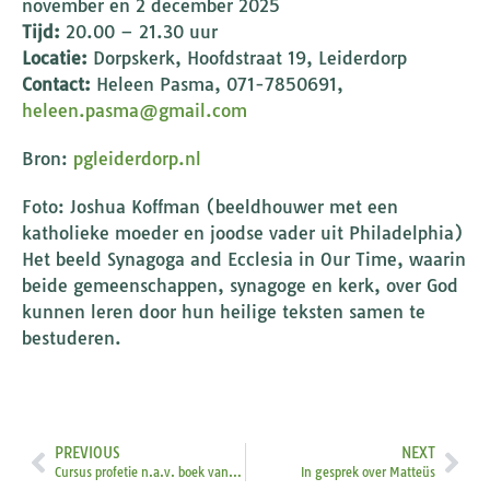
november en 2 december 2025
Tijd:
20.00 – 21.30 uur
Locatie:
Dorpskerk, Hoofdstraat 19, Leiderdorp
Contact:
Heleen Pasma, 071-7850691,
heleen.pasma@gmail.com
Bron:
pgleiderdorp.nl
Foto: Joshua Koffman (beeldhouwer met een
katholieke moeder en joodse vader uit Philadelphia)
Het beeld Synagoga and Ecclesia in Our Time, waarin
beide gemeenschappen, synagoge en kerk, over God
kunnen leren door hun heilige teksten samen te
bestuderen.
PREVIOUS
NEXT
Cursus profetie n.a.v. boek van Heschel
In gesprek over Matteüs