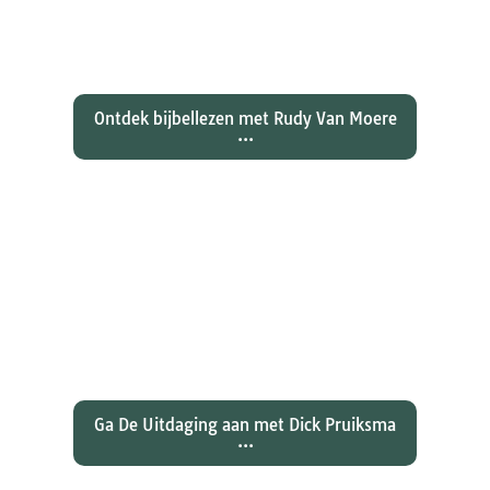
evangelie zo totaal anders vertelt
dan zijn collegae Marcus, Matteüs
en Lukas...
Ontdek bijbellezen met Rudy Van Moere
...
Wat hebben christenen geleerd
over de joden Jezus en Paulus? En
wat betekent dat voor ons
christelijk geloof?
Ga De Uitdaging aan met Dick Pruiksma
...