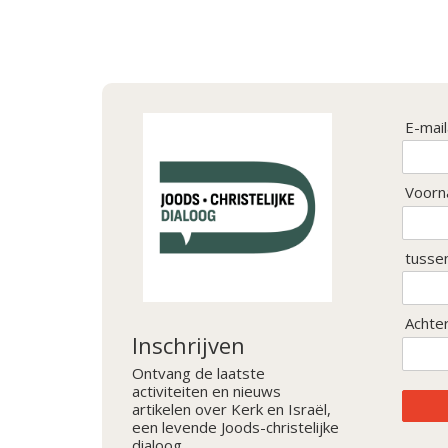
E-mai
Voorn
tusse
Achte
Inschrijven
Ontvang de laatste
activiteiten en nieuws
artikelen over Kerk en Israël,
een levende Joods-christelijke
dialoog