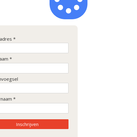
ladres *
aam *
nvoegsel
rnaam *
Inschrijven