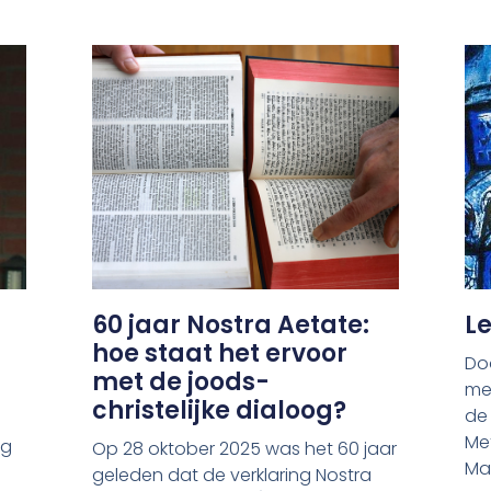
60 jaar Nostra Aetate:
Le
hoe staat het ervoor
Do
met de joods-
met
christelijke dialoog?
de
Met
og
Op 28 oktober 2025 was het 60 jaar
Mar
geleden dat de verklaring Nostra