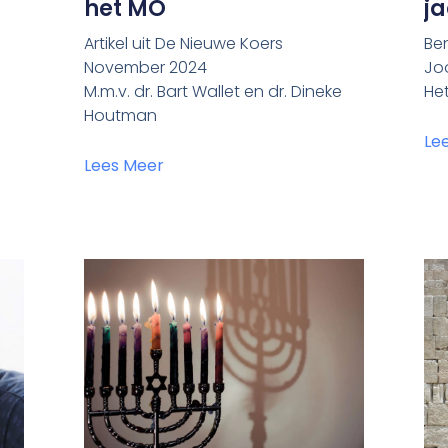
het MO
j
Artikel uit De Nieuwe Koers
Ben
November 2024
Jo
M.m.v. dr. Bart Wallet en dr. Dineke
Het
Houtman
Le
Lees Meer