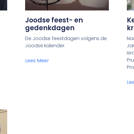
Joodse feest- en
Ke
gedenkdagen
kr
De Joodse feestdagen volgens de
Naa
Joodse kalender.
Ja
Isr
Pru
Lees Meer
Pr
Le