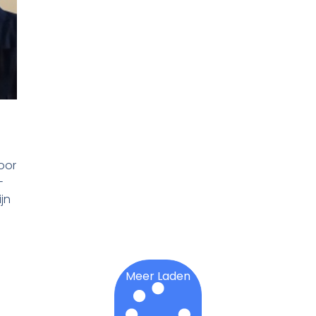
door
-
ijn
Meer Laden