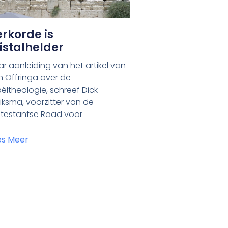
rkorde is
istalhelder
r aanleiding van het artikel van
n Offringa over de
aëltheologie, schreef Dick
iksma, voorzitter van de
otestantse Raad voor
es Meer