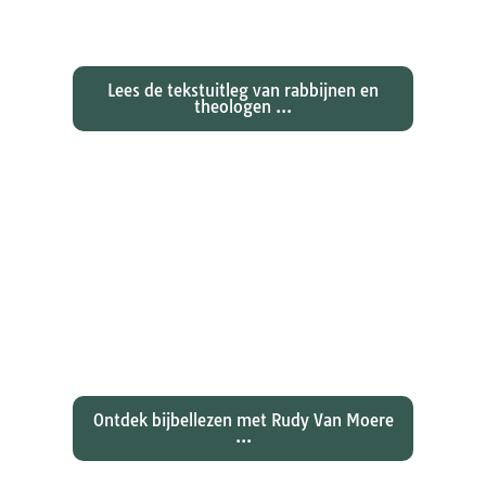
Exegetische toelichtingen bij de
zondagse lezingen ...
Lees de tekstuitleg van rabbijnen en
theologen ...
Ontdekken waarom Johannes zijn
evangelie zo totaal anders vertelt
dan zijn collegae Marcus, Matteüs
en Lukas...
Ontdek bijbellezen met Rudy Van Moere
...