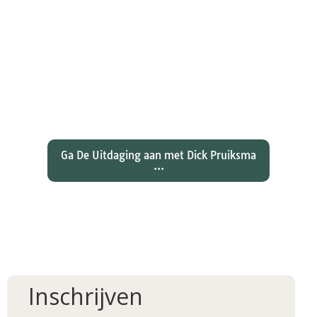
Wat hebben christenen geleerd
over de joden Jezus en Paulus? En
wat betekent dat voor ons
christelijk geloof?
Ga De Uitdaging aan met Dick Pruiksma
...
Inschrijven