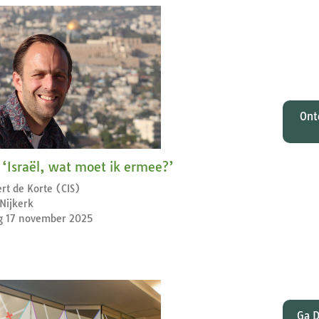
O
Johan
tota
zi
M
Ont
 ‘Israël, wat moet ik ermee?’
rt de Korte (CIS)
Nijkerk
Wat
 17 november 2025
gelee
en Pa
dat
Ga D