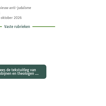
nieuw anti-judaïsme
t
 oktober 2026
Vaste rubrieken
etische toelichtingen
e zondagse lezingen ...
Lees de tekstuitleg van
bbijnen en theologen ...