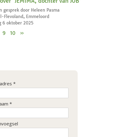
over ‘JEMIMA, dochter van JOB’
en gesprek door Heleen Pasma
el-Flevoland, Emmeloord
 6 oktober 2025
9
10
»
ladres *
aam *
nvoegsel