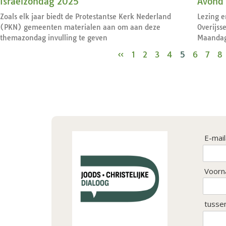
Israëlzondag 2025
Avond 
Zoals elk jaar biedt de Protestantse Kerk Nederland
Lezing 
(PKN) gemeenten materialen aan om aan deze
Overijss
themazondag invulling te geven
Maandag
«
1
2
3
4
5
6
7
8
E-mai
Voorn
tusse