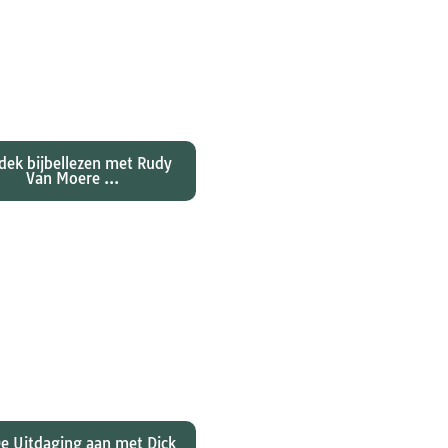
ntdekken waarom
nes zijn evangelie zo
al anders vertelt dan
jn collegae Marcus,
atteüs en Lukas...
dek bijbellezen met Rudy
Van Moere ...
 hebben christenen
rd over de joden Jezus
ulus? En wat betekent
 voor ons christelijk
geloof?
e Uitdaging aan met Dick