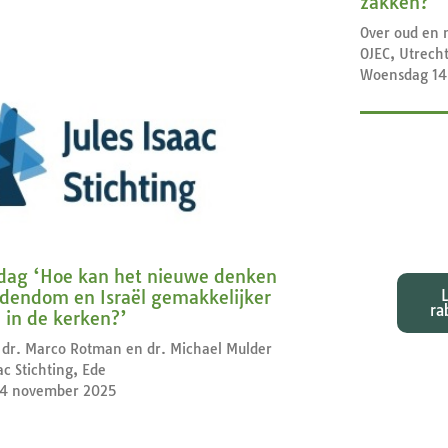
zakken?
Over oud en 
OJEC, Utrech
Woensdag 14
Exeg
bij d
dag ‘Hoe kan het nieuwe denken
odendom en Israël gemakkelijker
ra
 in de kerken?’
 dr. Marco Rotman en dr. Michael Mulder
ac Stichting, Ede
 14 november 2025