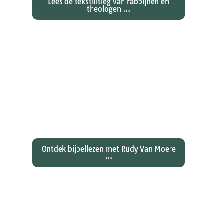
Lees de tekstuitleg van rabbijnen en
theologen ...
Ontdekken waarom Johannes zijn
evangelie zo totaal anders vertelt
dan zijn collegae Marcus, Matteüs
en Lukas...
Ontdek bijbellezen met Rudy Van Moere
...