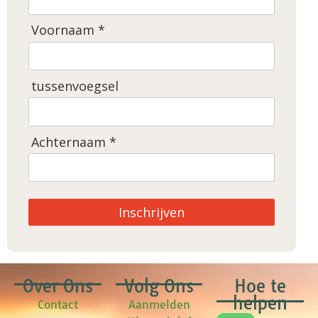
Voornaam *
tussenvoegsel
Achternaam *
Inschrijven
Over Ons
Volg Ons
Hoe te
helpen
Contact
Aanmelden