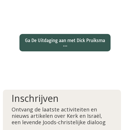
Wat hebben christenen geleerd
over de joden Jezus en Paulus? En
wat betekent dat voor ons
christelijk geloof?
Ga De Uitdaging aan met Dick Pruiksma
...
Inschrijven
Ontvang de laatste activiteiten en
nieuws artikelen over Kerk en Israël,
een levende Joods-christelijke dialoog