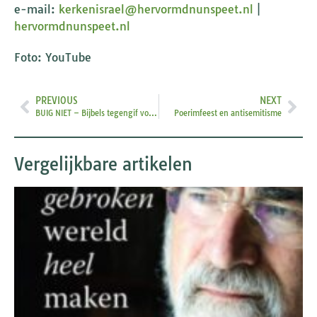
e-mail:
kerkenisrael@hervormdnunspeet.nl
|
hervormdnunspeet.nl
Foto: YouTube
PREVIOUS
NEXT
BUIG NIET – Bijbels tegengif voor nu
Poerimfeest en antisemitisme
Vergelijkbare artikelen