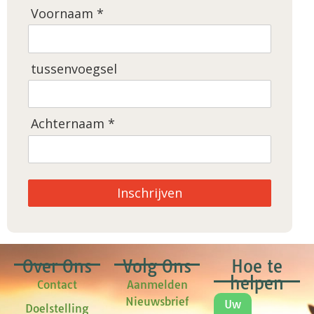
Voornaam *
tussenvoegsel
Achternaam *
Inschrijven
Over Ons
Volg Ons
Hoe te
helpen
Contact
Aanmelden
Nieuwsbrief
Uw
Doelstelling