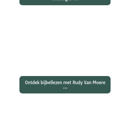
Ontdekken waarom Johannes zijn
evangelie zo totaal anders vertelt
dan zijn collegae Marcus, Matteüs
en Lukas...
Ontdek bijbellezen met Rudy Van Moere
...
Wat hebben christenen geleerd