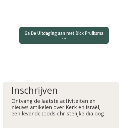
over de joden Jezus en Paulus? En
wat betekent dat voor ons
christelijk geloof?
Ga De Uitdaging aan met Dick Pruiksma
...
Inschrijven
Ontvang de laatste activiteiten en
nieuws artikelen over Kerk en Israël,
een levende Joods-christelijke dialoog