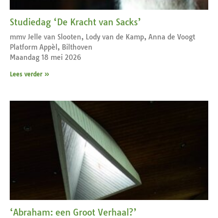
Studiedag ‘De Kracht van Sacks’
mmv Jelle van Slooten, Lody van de Kamp, Anna de Voogt
Platform Appèl, Bilthoven
Maandag 18 mei 2026
Lees verder »
‘Abraham: een Groot Verhaal?’