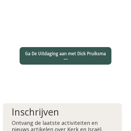
Wat hebben christenen geleerd
over de joden Jezus en Paulus? En
wat betekent dat voor ons
christelijk geloof?
Ga De Uitdaging aan met Dick Pruiksma
...
Inschrijven
Ontvang de laatste activiteiten en
nieuws artikelen over Kerk en Israël,