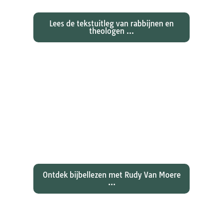
Lees de tekstuitleg van rabbijnen en
theologen ...
Ontdekken waarom Johannes zijn
evangelie zo totaal anders vertelt
dan zijn collegae Marcus, Matteüs
en Lukas...
Ontdek bijbellezen met Rudy Van Moere
...