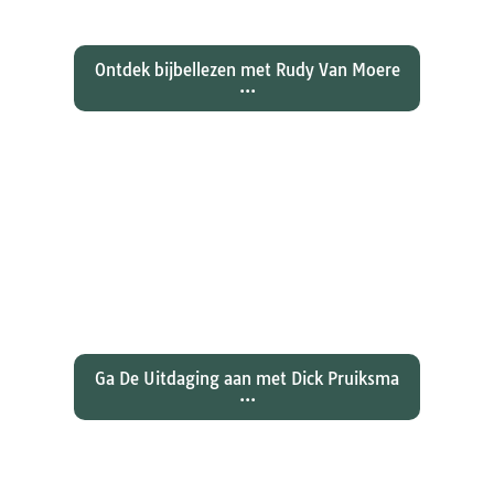
en Lukas...
Ontdek bijbellezen met Rudy Van Moere
...
Wat hebben christenen geleerd
over de joden Jezus en Paulus? En
wat betekent dat voor ons
christelijk geloof?
Ga De Uitdaging aan met Dick Pruiksma
...