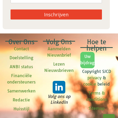
Inschrijven
Over Ons
Volg Ons
Hoe te
helpen
Contact
Aanmelden
Nieuwsbrief
Uw
Doelstelling
bijdrage
Lezen
ANBI status
Nieuwsbrieven
Copyright SJCD
Financiële
privacy
&
ondersteuners
cookie
beleid
Samenwerken
Terms &
Volg ons op
conditions
Redactie
LinkedIn
Sitemap
Huisstijl