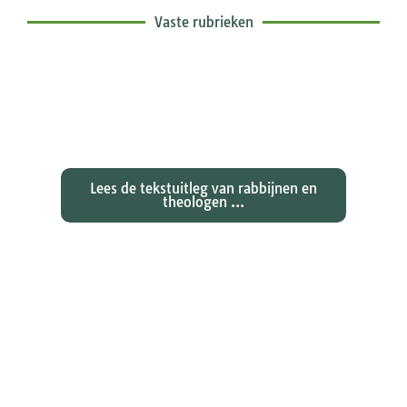
Vaste rubrieken
Exegetische toelichtingen bij de
zondagse lezingen ...
Lees de tekstuitleg van rabbijnen en
theologen ...
Ontdekken waarom Johannes zijn
evangelie zo totaal anders vertelt
dan zijn collegae Marcus, Matteüs