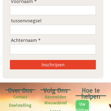
Voornaam *
tussenvoegsel
Achternaam *
Inschrijven
Over Ons
Volg Ons
Hoe te
helpen
Contact
Aanmelden
Nieuwsbrief
Uw
Doelstelling
bijdrage