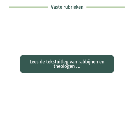
Vaste rubrieken
Exegetische toelichtingen bij de
zondagse lezingen ...
Lees de tekstuitleg van rabbijnen en
theologen ...
Ontdekken waarom Johannes zijn
evangelie zo totaal anders vertelt
dan zijn collegae Marcus, Matteüs