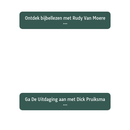
en Lukas...
Ontdek bijbellezen met Rudy Van Moere
...
Wat hebben christenen geleerd
over de joden Jezus en Paulus? En
wat betekent dat voor ons
christelijk geloof?
Ga De Uitdaging aan met Dick Pruiksma
...