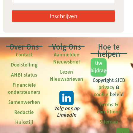
Inschrijven
Over Ons
Volg Ons
Hoe te
helpen
Contact
Aanmelden
Nieuwsbrief
Uw
Doelstelling
bijdrage
Lezen
ANBI status
Nieuwsbrieven
Copyright SJCD
Financiële
privacy
&
ondersteuners
cookie
beleid
Samenwerken
Terms &
Volg ons op
conditions
Redactie
LinkedIn
Sitemap
Huisstijl