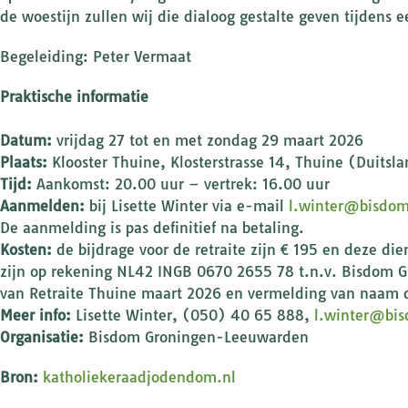
de woestijn zullen wij die dialoog gestalte geven tijdens
Begeleiding: Peter Vermaat
Praktische informatie
Datum:
vrijdag 27 tot en met zondag 29 maart 2026
Plaats:
Klooster Thuine, Klosterstrasse 14, Thuine (Duitsl
Tijd:
Aankomst: 20.00 uur – vertrek: 16.00 uur
Aanmelden:
bij Lisette Winter via e-mail
l.winter@bisdom
De aanmelding is pas definitief na betaling.
Kosten:
de bijdrage voor de retraite zijn € 195 en deze d
zijn op rekening NL42 INGB 0670 2655 78 t.n.v. Bisdom
van Retraite Thuine maart 2026 en vermelding van naam
Meer info:
Lisette Winter, (050) 40 65 888,
l.winter@bis
Organisatie:
Bisdom Groningen-Leeuwarden
Bron:
katholiekeraadjodendom.nl