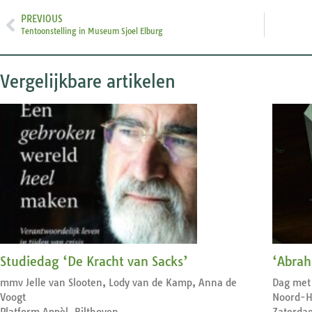
PREVIOUS
Tentoonstelling in Museum Sjoel Elburg
Vergelijkbare artikelen
Studiedag ‘De Kracht van Sacks’
‘Abrah
mmv Jelle van Slooten, Lody van de Kamp, Anna de
Dag met 
Voogt
Noord-H
Platform Appèl, Bilthoven
Zaterda