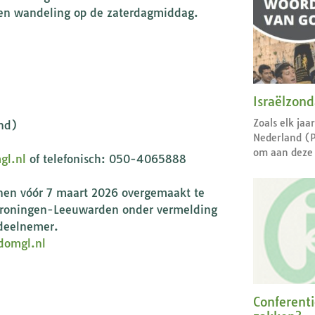
 een wandeling op de zaterdagmiddag.
Israëlzon
Zoals elk jaa
and)
Nederland (
om aan deze 
gl.nl
of telefonisch: 050-4065888
ienen vóór 7 maart 2026 overgemaakt te
 Groningen-Leeuwarden onder vermelding
 deelnemer.
domgl.nl
Conferent