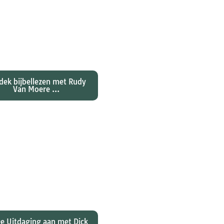
ntdekken waarom
nes zijn evangelie zo
al anders vertelt dan
jn collegae Marcus,
atteüs en Lukas...
dek bijbellezen met Rudy
Van Moere ...
 hebben christenen
rd over de joden Jezus
ulus? En wat betekent
 voor ons christelijk
geloof?
e Uitdaging aan met Dick