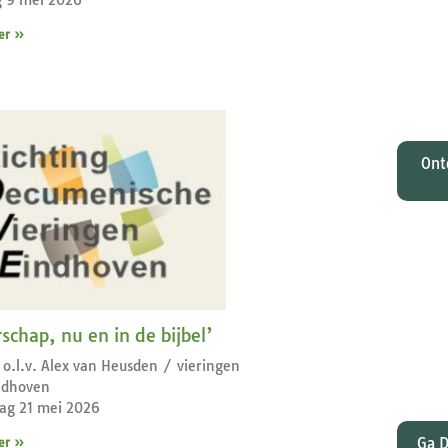
O
Johan
er »
tota
zi
M
Ont
Wat
gelee
rschap, nu en in de bijbel’
en Pa
dat
 o.l.v. Alex van Heusden / vieringen
indhoven
ag 21 mei 2026
Ga D
er »