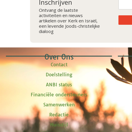
Inschrijven
Ontvang de laatste
activiteiten en nieuws
artikelen over Kerk en Israël,
een levende Joods-christelijke
dialoog
Over Ons
Contact
Doelstelling
ANBI status
Financiële ondersteuners
Samenwerken
Redactie
Huisstijl