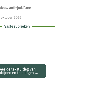
nieuw anti-judaïsme
t
 oktober 2026
Vaste rubrieken
etische toelichtingen
e zondagse lezingen ...
Lees de tekstuitleg van
bbijnen en theologen ...