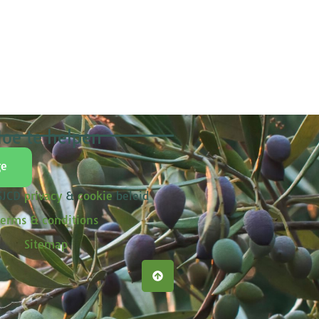
oe te helpen
ge
 SJCD
privacy
&
cookie
beleid
erms & conditions
Sitemap