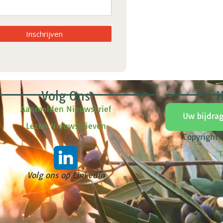
Inschrijven
Volg Ons
H
Aanmelden Nieuwsbrief
Uw bijdra
Lezen Nieuwsbrieven
Copyright
T
Volg ons op LinkedIn