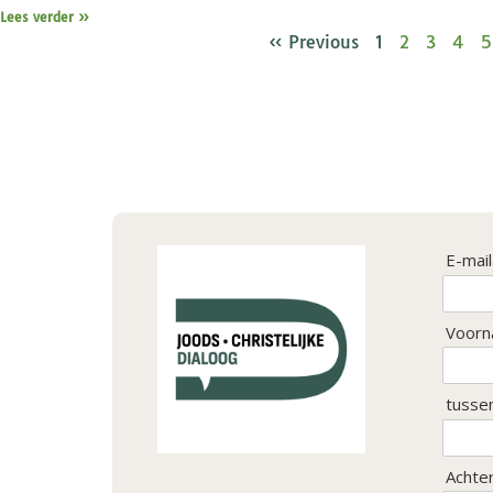
Lees verder »
« Previous
1
2
3
4
5
E-mai
Voorn
tusse
Achte