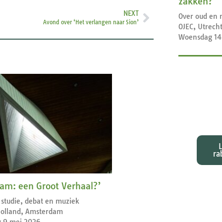
zakken?
NEXT
Over oud en 
Avond over ‘Het verlangen naar Sion’
OJEC, Utrech
Woensdag 14
Exeg
bij d
ra
am: een Groot Verhaal?’
studie, debat en muziek
olland, Amsterdam
g 9 mei 2026