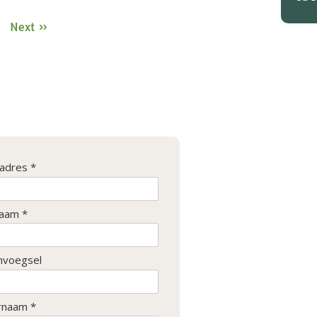
Next »
ladres *
aam *
nvoegsel
rnaam *