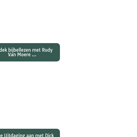
ntdekken waarom
nes zijn evangelie zo
al anders vertelt dan
jn collegae Marcus,
atteüs en Lukas...
dek bijbellezen met Rudy
Van Moere ...
 hebben christenen
rd over de joden Jezus
ulus? En wat betekent
 voor ons christelijk
geloof?
e Uitdaging aan met Dick