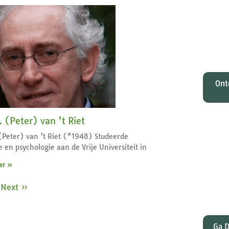
O
Johan
tota
zi
M
Ont
. (Peter) van ’t Riet
 (Peter) van ’t Riet (*1948) Studeerde
Wat
 en psychologie aan de Vrije Universiteit in
gelee
er »
en Pa
dat
Next »
Ga D