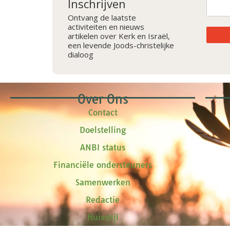
Inschrijven
Ontvang de laatste
activiteiten en nieuws
artikelen over Kerk en Israël,
een levende Joods-christelijke
dialoog
Over Ons
Contact
Doelstelling
ANBI status
Financiële ondersteuners
Samenwerken
Redactie
Huisstijl