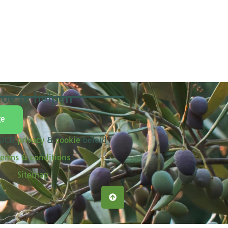
oe te helpen
ge
 SJCD
privacy
&
cookie
beleid
erms & conditions
Sitemap