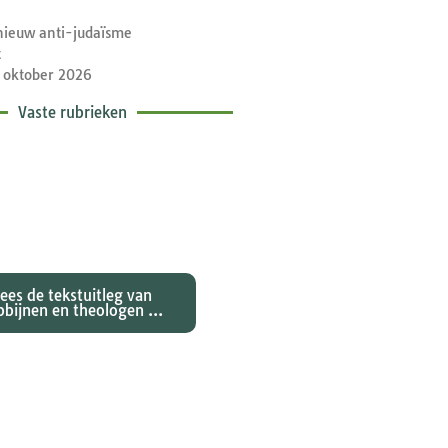
nieuw anti-judaïsme
t
 oktober 2026
Vaste rubrieken
etische toelichtingen
e zondagse lezingen ...
Lees de tekstuitleg van
bbijnen en theologen ...