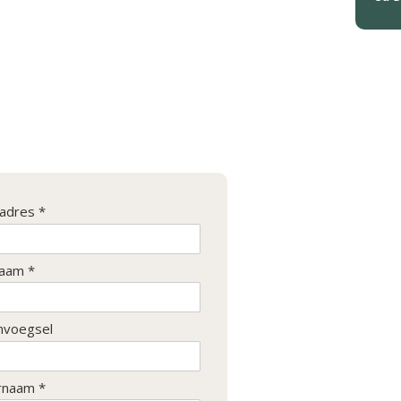
ladres *
aam *
nvoegsel
rnaam *