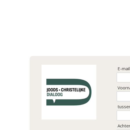
E-mai
Voorn
tusse
Achte