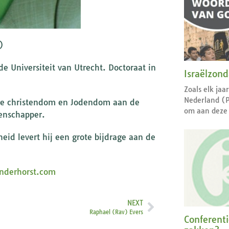
)
de Universiteit van Utrecht. Doctoraat in
Israëlzon
Zoals elk jaa
Nederland (
oege christendom en Jodendom aan de
om aan deze 
tenschapper.
heid levert hij een grote bijdrage aan de
anderhorst.com
NEXT
Raphael (Rav) Evers
Conferent