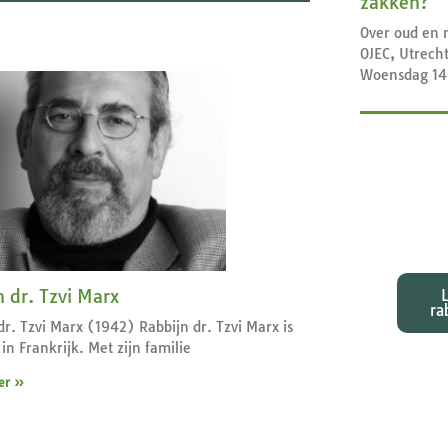
zakken?
Over oud en 
OJEC, Utrech
Woensdag 14
Exeg
bij d
n dr. Tzvi Marx
ra
dr. Tzvi Marx (1942) Rabbijn dr. Tzvi Marx is
in Frankrijk. Met zijn familie
er »