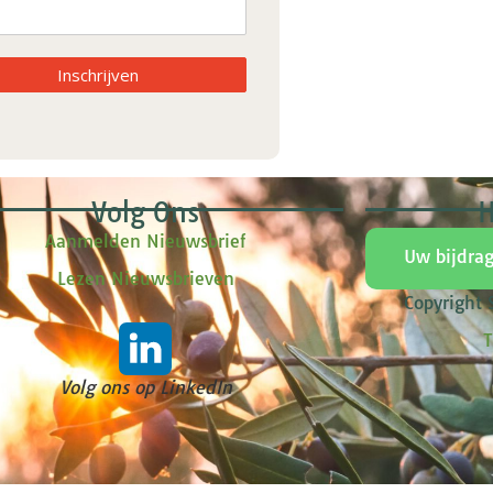
Inschrijven
Volg Ons
H
Aanmelden Nieuwsbrief
Uw bijdra
Lezen Nieuwsbrieven
Copyright
T
Volg ons op LinkedIn