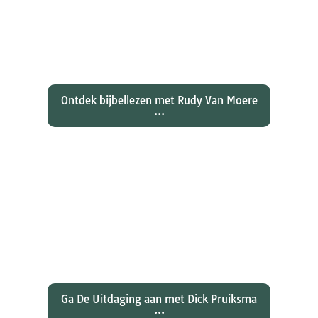
Ontdekken waarom Johannes zijn
evangelie zo totaal anders vertelt
dan zijn collegae Marcus, Matteüs
en Lukas...
Ontdek bijbellezen met Rudy Van Moere
...
Wat hebben christenen geleerd
over de joden Jezus en Paulus? En
wat betekent dat voor ons
christelijk geloof?
Ga De Uitdaging aan met Dick Pruiksma
...