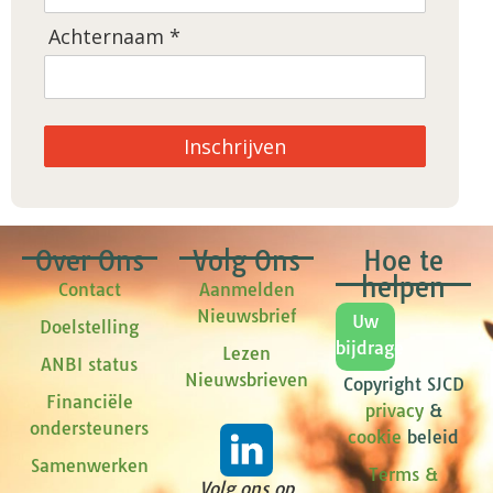
Achternaam *
Inschrijven
Over Ons
Volg Ons
Hoe te
helpen
Contact
Aanmelden
Nieuwsbrief
Uw
Doelstelling
bijdrage
Lezen
ANBI status
Nieuwsbrieven
Copyright SJCD
Financiële
privacy
&
ondersteuners
cookie
beleid
Samenwerken
Terms &
Volg ons op