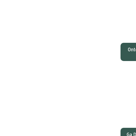
O
Johan
tota
zi
M
Ont
Wat
gelee
en Pa
dat
Ga D