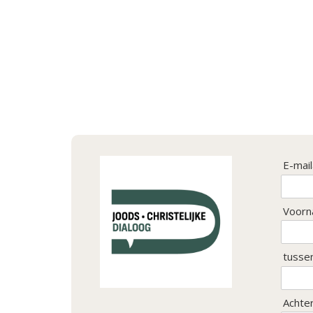
E-mai
Voorn
tusse
Achte