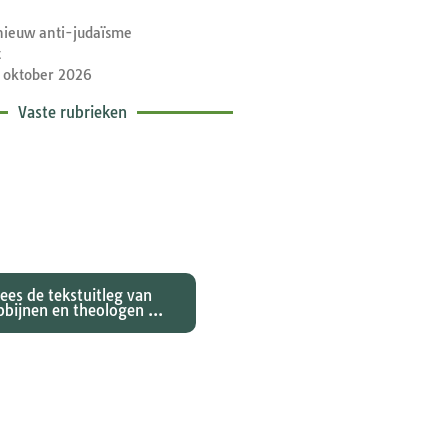
nieuw anti-judaïsme
t
 oktober 2026
Vaste rubrieken
etische toelichtingen
e zondagse lezingen ...
Lees de tekstuitleg van
bbijnen en theologen ...