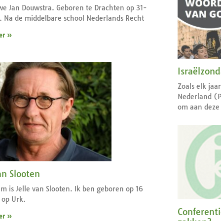
e Jan Douwstra. Geboren te Drachten op 31-
 Na de middelbare school Nederlands Recht
er »
Israëlzon
Zoals elk jaa
Nederland (
om aan deze 
an Slooten
m is Jelle van Slooten. Ik ben geboren op 16
9 op Urk.
Conferent
er »