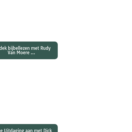
ntdekken waarom
nes zijn evangelie zo
al anders vertelt dan
jn collegae Marcus,
atteüs en Lukas...
dek bijbellezen met Rudy
Van Moere ...
 hebben christenen
rd over de joden Jezus
ulus? En wat betekent
 voor ons christelijk
geloof?
e Uitdaging aan met Dick