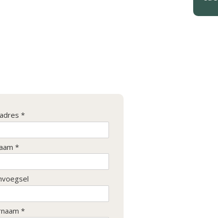
ladres *
aam *
nvoegsel
rnaam *