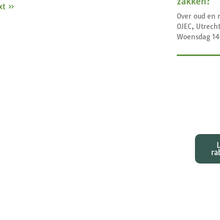
zakken?
xt »
Over oud en 
OJEC, Utrech
Woensdag 14
Exeg
bij d
ra