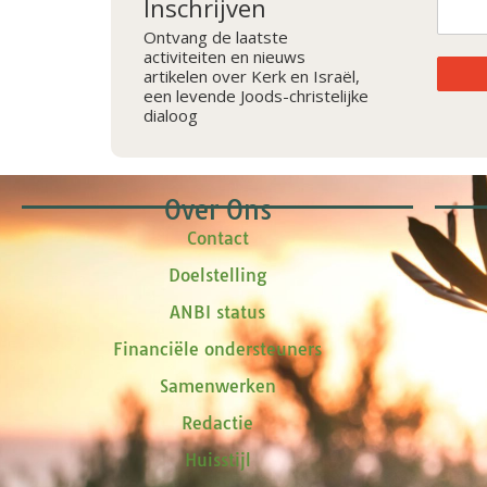
Inschrijven
Ontvang de laatste
activiteiten en nieuws
artikelen over Kerk en Israël,
een levende Joods-christelijke
dialoog
Over Ons
Contact
Doelstelling
ANBI status
Financiële ondersteuners
Samenwerken
Redactie
Huisstijl