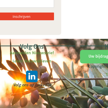
Inschrijven
Volg Ons
H
Aanmelden Nieuwsbrief
Uw bijdra
Lezen Nieuwsbrieven
Copyright
T
Volg ons op LinkedIn