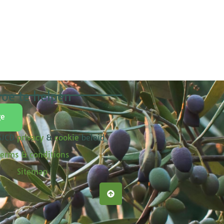
oe te helpen
ge
 SJCD
privacy
&
cookie
beleid
erms & conditions
Sitemap