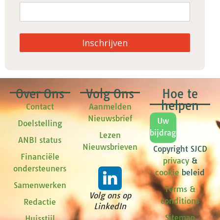
Inschrijven
Over Ons
Volg Ons
Hoe te
helpen
Contact
Aanmelden
Nieuwsbrief
Uw
Doelstelling
bijdrage
Lezen
ANBI status
Nieuwsbrieven
Copyright SJCD
Financiële
privacy
&
ondersteuners
cookie
beleid
Samenwerken
Terms &
Volg ons op
conditions
Redactie
LinkedIn
Sitemap
Huisstijl