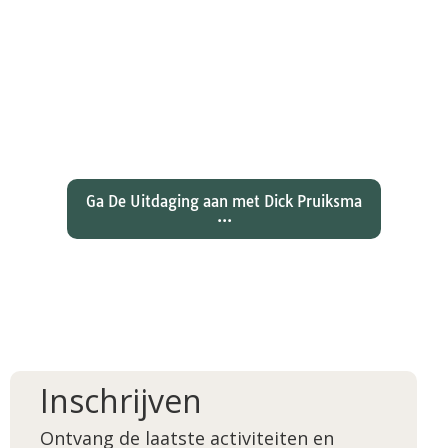
Wat hebben christenen geleerd
over de joden Jezus en Paulus? En
wat betekent dat voor ons
christelijk geloof?
Ga De Uitdaging aan met Dick Pruiksma
...
Inschrijven
Ontvang de laatste activiteiten en