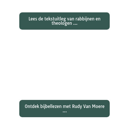
zondagse lezingen ...
Lees de tekstuitleg van rabbijnen en
theologen ...
Ontdekken waarom Johannes zijn
evangelie zo totaal anders vertelt
dan zijn collegae Marcus, Matteüs
en Lukas...
Ontdek bijbellezen met Rudy Van Moere
...