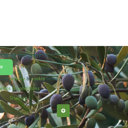
oe te helpen
ge
 SJCD
privacy
&
cookie
beleid
erms & conditions
Sitemap