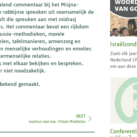
halend commentaar bij het Misjna-
te rabbijnse spreuken uit voornamelijk de
ult die spreuken aan met midrasj
ies. Het commentaar bevat een rijkdom
scussie-methodieken, morele
elen, tafelmanieren, armenzorg en
Israëlzon
 in menselijke verhoudingen en emoties
Zoals elk jaa
ermenselijke relaties.
Nederland (
’s met elkaar bekijken en bespreken.
om aan deze 
r niet noodzakelijk.
bekend gemaakt.
NEXT
Leerhuis met mw. Tirtzah Middleton
Conferent