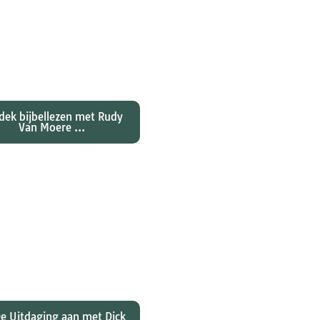
ntdekken waarom
nes zijn evangelie zo
al anders vertelt dan
jn collegae Marcus,
atteüs en Lukas...
dek bijbellezen met Rudy
Van Moere ...
 hebben christenen
rd over de joden Jezus
ulus? En wat betekent
 voor ons christelijk
geloof?
e Uitdaging aan met Dick