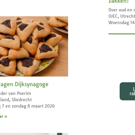
zakken?
Over oud en 
OJEC, Utrech
Woensdag 14
Exeg
bij d
agen Dijksynagoge
ra
ader van Poerim
land, Sliedrecht
g 7 en zondag 8 maart 2026
er »