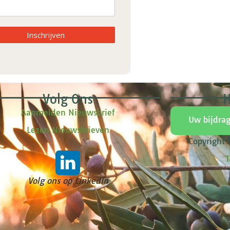
Inschrijven
Volg Ons
H
Aanmelden Nieuwsbrief
Uw bijdra
Lezen Nieuwsbrieven
Copyright
T
Volg ons op LinkedIn