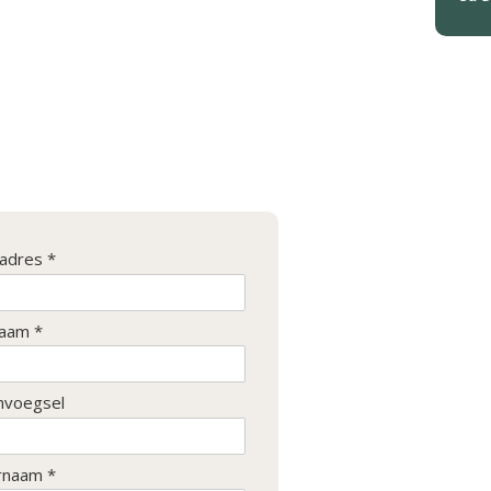
ladres *
aam *
nvoegsel
rnaam *