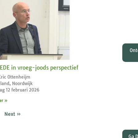
O
Johan
tota
zi
M
Ont
DE in vroeg-joods perspectief
Eric Ottenheijm
land, Noordwijk
Wat
g 12 februari 2026
gelee
er »
en Pa
dat
Next »
Ga D