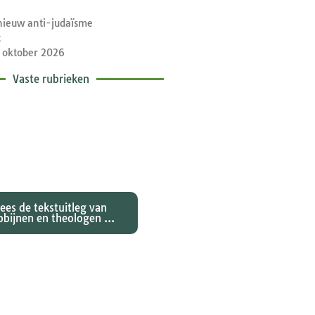
nieuw anti-judaïsme
t
 oktober 2026
Vaste rubrieken
etische toelichtingen
e zondagse lezingen ...
Lees de tekstuitleg van
bbijnen en theologen ...