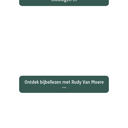
Ontdekken waarom Johannes zijn
evangelie zo totaal anders vertelt
dan zijn collegae Marcus, Matteüs
en Lukas...
Ontdek bijbellezen met Rudy Van Moere
...
Wat hebben christenen geleerd