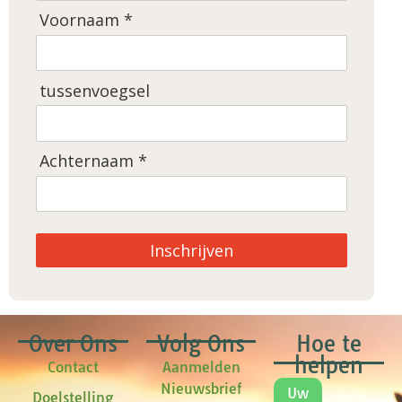
Voornaam *
tussenvoegsel
Achternaam *
Inschrijven
Over Ons
Volg Ons
Hoe te
helpen
Contact
Aanmelden
Nieuwsbrief
Uw
Doelstelling