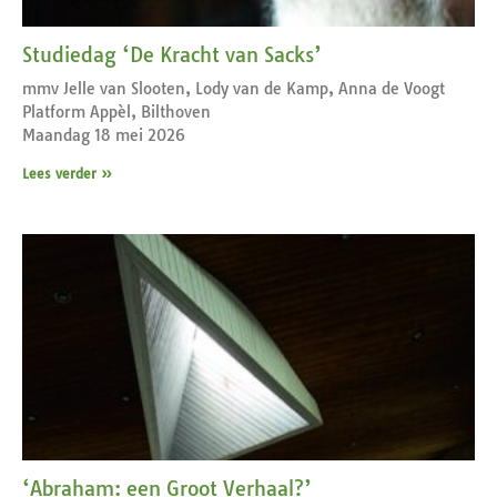
Studiedag ‘De Kracht van Sacks’
mmv Jelle van Slooten, Lody van de Kamp, Anna de Voogt
Platform Appèl, Bilthoven
Maandag 18 mei 2026
Lees verder »
‘Abraham: een Groot Verhaal?’