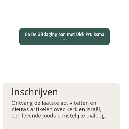
over de joden Jezus en Paulus? En
wat betekent dat voor ons
christelijk geloof?
Ga De Uitdaging aan met Dick Pruiksma
...
Inschrijven
Ontvang de laatste activiteiten en
nieuws artikelen over Kerk en Israël,
een levende Joods-christelijke dialoog