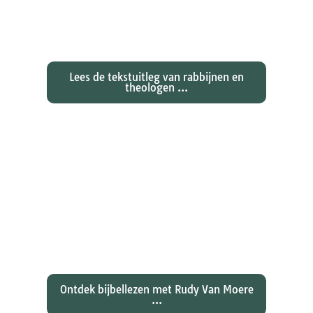
Exegetische toelichtingen bij de
zondagse lezingen ...
Lees de tekstuitleg van rabbijnen en
theologen ...
Ontdekken waarom Johannes zijn
evangelie zo totaal anders vertelt
dan zijn collegae Marcus, Matteüs
en Lukas...
Ontdek bijbellezen met Rudy Van Moere
...