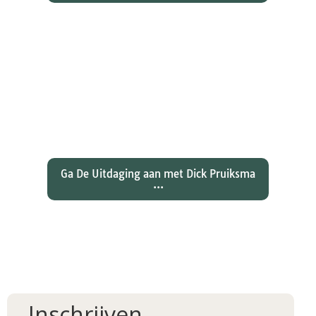
Wat hebben christenen geleerd
over de joden Jezus en Paulus? En
wat betekent dat voor ons
christelijk geloof?
Ga De Uitdaging aan met Dick Pruiksma
...
Inschrijven